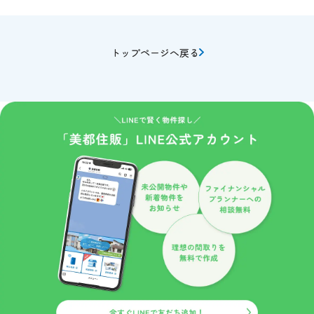
合があります。 この場合はサービスの提供に必要な情報のみ
を開示いたしております。
また物件情報や会員情報誌、キャンペーンのお知らせ等を送付
トップページへ戻る
させていただくことがあります。
このような情報提供を希望されないお客様は、ご面倒でも当サ
イト管理者までお申し出ください。
当社はセキュリティに関して収集した個人情報は、適切な管理
のもとで安全に保管し、不正アクセス、紛失、破壊、改竄、漏
洩等から保護するための対策を講じ、業務の委託先にもこれを
徹底するよう指導いたします。
個人情報の開示
当社がお預かりした個人情報は、下記のいずれかに該当する場
合を除いていかなる第三者にも開示いたしません。
１、お客様の同意がある場合。
２、法令の規定に基づく、裁判所等の命令・請求によるとき。
３、警察等の捜査協力のため。
４、当サイトに個人情報の収集にあたり掲示された規約等によ
り、特段の定めがあるとき。