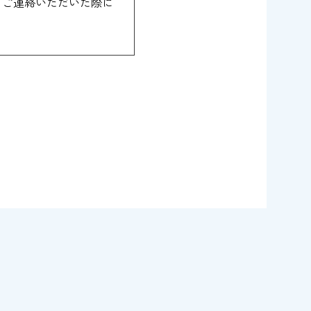
らご連絡いただいた際に
会社に業務の一部を委託
。
い。
クセス、紛失、破壊、改
ます。
開示いたしません。