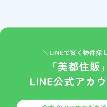
第三者とのリンク
当サイトの第三者とのリンクに
るものではありません。
ＩＰアドレスについて
当サイトのアクセスログよりお客
ただし個人でドメインを取得し、
レスから個人が特定できること
１、Webサーバーで発生した問
２、Webサイトの管理のため。
クッキー（Cookie）について
当サイトではサービスの機能実
クッキーとは、お客様がWebサ
イル）のことで、主にシステム
これにより一度入力いただいた