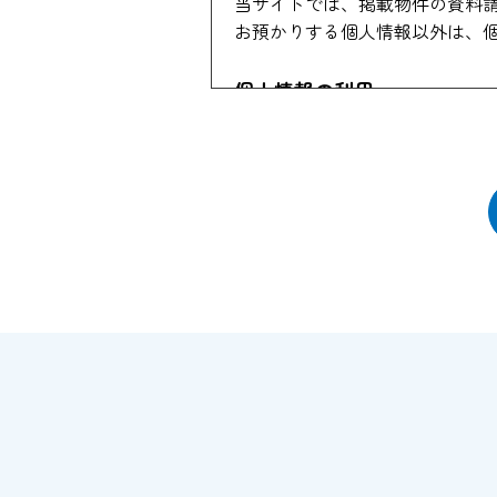
当サイトでは、掲載物件の資料
お預かりする個人情報以外は、
個人情報の利用
当社はお客様からのお申し出に
する場合があります。 この場合
また物件情報や会員情報誌、キ
このような情報提供を希望され
当社はセキュリティに関して収
竄、漏洩等から保護するための
個人情報の開示
当社がお預かりした個人情報は
１、お客様の同意がある場合。
２、法令の規定に基づく、裁判
３、警察等の捜査協力のため。
４、当サイトに個人情報の収集