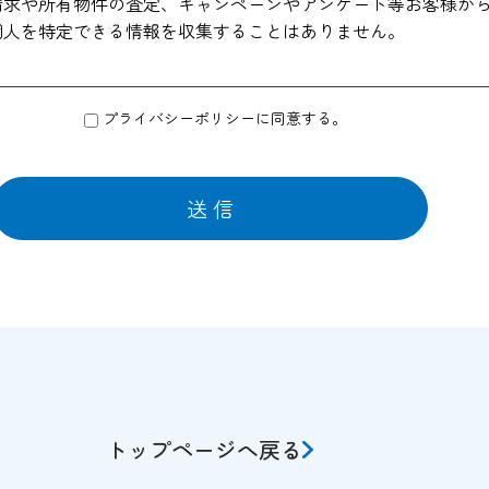
請求や所有物件の査定、キャンペーンやアンケート等お客様か
個人を特定できる情報を収集することはありません。
プライバシーポリシーに同意する。
より物件資料の送付、会員情報誌や商品の発送などの為に他の
はサービスの提供に必要な情報のみを開示いたしております。
ャンペーンのお知らせ等を送付させていただくことがあります
ないお客様は、ご面倒でも当サイト管理者までお申し出くださ
集した個人情報は、適切な管理のもとで安全に保管し、不正ア
対策を講じ、業務の委託先にもこれを徹底するよう指導いたし
、下記のいずれかに該当する場合を除いていかなる第三者にも
所等の命令・請求によるとき。
トップページへ戻る
にあたり掲示された規約等により、特段の定めがあるとき。