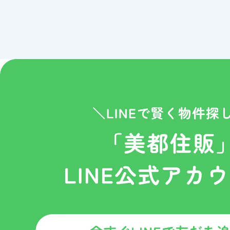
第三者とのリンク
当サイトの第三者とのリンクに
るものではありません。
ＩＰアドレスについて
当サイトのアクセスログよりお客
ただし個人でドメインを取得し、
レスから個人が特定できること
１、Webサーバーで発生した問
２、Webサイトの管理のため。
クッキー（Cookie）について
当サイトではサービスの機能実
クッキーとは、お客様がWebサ
イル）のことで、主にシステム
これにより一度入力いただいた