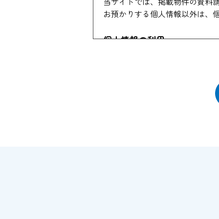
当サイトでは、掲載物件の資料
お預かりする個人情報以外は、
個人情報の利用
当社はお客様からのお申し出に
する場合があります。 この場合
また物件情報や会員情報誌、キ
このような情報提供を希望され
当社はセキュリティに関して収
竄、漏洩等から保護するための
個人情報の開示
当社がお預かりした個人情報は
１、お客様の同意がある場合。
２、法令の規定に基づく、裁判
３、警察等の捜査協力のため。
４、当サイトに個人情報の収集