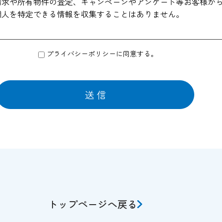
請求や所有物件の査定、キャンペーンやアンケート等お客様か
個人を特定できる情報を収集することはありません。
プライバシーポリシーに同意する。
より物件資料の送付、会員情報誌や商品の発送などの為に他の
はサービスの提供に必要な情報のみを開示いたしております。
ャンペーンのお知らせ等を送付させていただくことがあります
ないお客様は、ご面倒でも当サイト管理者までお申し出くださ
集した個人情報は、適切な管理のもとで安全に保管し、不正ア
対策を講じ、業務の委託先にもこれを徹底するよう指導いたし
、下記のいずれかに該当する場合を除いていかなる第三者にも
所等の命令・請求によるとき。
トップページへ戻る
にあたり掲示された規約等により、特段の定めがあるとき。