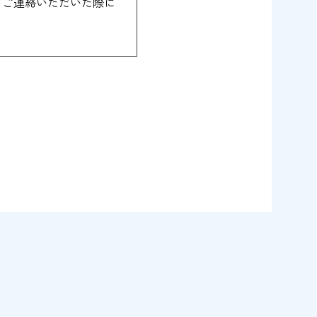
らご連絡いただいた際に
会社に業務の一部を委託
。
い。
クセス、紛失、破壊、改
ます。
開示いたしません。