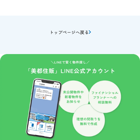
誌や商品の発送などの為に他の会社に業務の一部を委託する場
合があります。 この場合はサービスの提供に必要な情報のみ
を開示いたしております。
また物件情報や会員情報誌、キャンペーンのお知らせ等を送付
トップページへ戻る
させていただくことがあります。
このような情報提供を希望されないお客様は、ご面倒でも当サ
イト管理者までお申し出ください。
当社はセキュリティに関して収集した個人情報は、適切な管理
のもとで安全に保管し、不正アクセス、紛失、破壊、改竄、漏
洩等から保護するための対策を講じ、業務の委託先にもこれを
徹底するよう指導いたします。
個人情報の開示
当社がお預かりした個人情報は、下記のいずれかに該当する場
合を除いていかなる第三者にも開示いたしません。
１、お客様の同意がある場合。
２、法令の規定に基づく、裁判所等の命令・請求によるとき。
３、警察等の捜査協力のため。
４、当サイトに個人情報の収集にあたり掲示された規約等によ
り、特段の定めがあるとき。