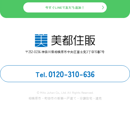
第三者とのリンク
当サイトの第三者とのリンクにおいて、リンク先サイト内にお
いてはこのプライバシーポリシーの適用を当社が保証するもの
ではありません。
ＩＰアドレスについて
当サイトのアクセスログよりお客様のIPアドレスを以下の理由
〒252-0236 神奈川県相模原市中央区富士見3丁目15番7号
のため利用する場合があります。
ただし個人でドメインを取得し、そのWebサーバーの設置場所
からアクセスされている等の特殊な場合を除き、IPアドレスか
0120-310-636
Tel.
ら個人が特定できることはありません。
１、Webサーバーで発生した問題を突き止めるため。
２、Webサイトの管理のため。
© Mito Juhan Co., Ltd. All Rights Reserved.
相模原市・町田市の新築一戸建て・分譲住宅・建売
クッキー（Cookie）について
当サイトではサービスの機能実現のための情報収集手段とし
て、クッキーを使用する場合があります。
クッキーとは、お客様がWebサイトを訪れた際に、お客様のコ
ンピューター内に記録される小さな情報（テキストファイル）