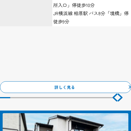
ただし個人でドメインを取得し、そのWebサーバーの設置場所から
所入口」停徒歩10分
アクセスされている等の特殊な場合を除き、IPアドレスから個人が
JR横浜線 相原駅 バス8分「境橋」停
特定できることはありません。
徒歩9分
１、Webサーバーで発生した問題を突き止めるため。
２、Webサイトの管理のため。
クッキー（Cookie）について
当サイトではサービスの機能実現のための情報収集手段として、ク
ッキーを使用する場合があります。
クッキーとは、お客様がWebサイトを訪れた際に、お客様のコンピ
ューター内に記録される小さな情報（テキストファイル）のこと
で、主にシステムが個々のユーザーを認識するために使用していま
す。
詳しく見る
これにより一度入力いただいた情報を次回より再度入力していただ
く手間が省けます。
ただし、記録される情報にはお客様個人を特定するものは一切含ま
れません。
当サイトで利用するクッキーの情報は、当サイトのサービスを利用
する以外にはまったく意味のない情報です。
こうしたクッキーを利用した情報収集が不本意でしたら、ご使用の