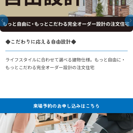
「EternoⅡ」～総タイル貼
時を経ても変わらない美しさと存
物仕様。もっと自由に・
外観。濃淡のあるタイルの質感が
注文住宅
ます。 ※弊社施工例※
来場予約の
お申し込みはこちら