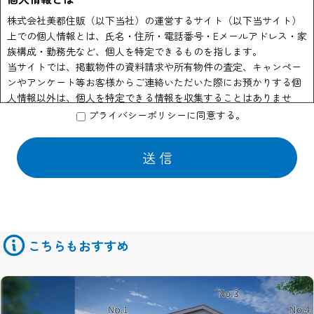
株式会社美都住販（以下当社）の運営するサイト（以下当サイト）
上での個人情報とは、氏名・住所・電話番号・Eメールアドレス・家
族構成・勤務先など、個人を特定できるものを指します。
当サイトでは、掲載物件の資料請求や所有物件の査定、キャンペー
ンやアンケート等お客様からご連絡いただいた際にお預かりする個
人情報以外は、個人を特定できる情報を収集することはありませ
ん。
プライバシーポリシーに同意する。
個人情報の利用
当社はお客様からのお申し出により物件資料の送付、会員情報誌や
商品の発送などの為に他の会社に業務の一部を委託する場合があり
ます。 この場合はサービスの提供に必要な情報のみを開示いたして
おります。
また物件情報や会員情報誌、キャンペーンのお知らせ等を送付させ
ていただくことがあります。
こちらもおすすめ
このような情報提供を希望されないお客様は、ご面倒でも当サイト
管理者までお申し出ください。
当社はセキュリティに関して収集した個人情報は、適切な管理のも
とで安全に保管し、不正アクセス、紛失、破壊、改竄、漏洩等から