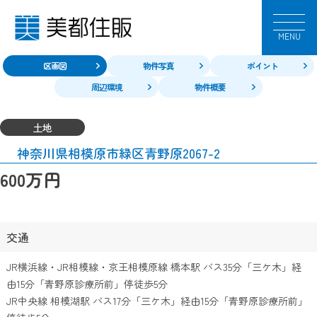
MENU
区画図
物件写真
ポイント
周辺環境
物件概要
土地
神奈川県相模原市緑区青野原2067-2
万円
600
交通
JR横浜線・JR相模線・京王相模原線 橋本駅 バス35分「三ケ木」経
由15分「青野原診療所前」停徒歩5分
JR中央線 相模湖駅 バス17分「三ケ木」経由15分「青野原診療所前」