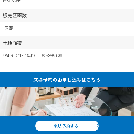
停徒歩5分
販売区画数
1区画
土地面積
384㎡（116.16坪） ※公簿面積
来場予約の
お申し込みはこちら
来場予約する