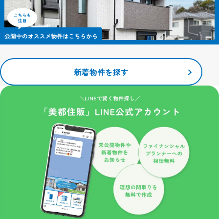
ブラウザでクッキーの受け入れを拒否する設定をすることも可能で
す。
ただし、クッキーを受け入れない設定にすると、当サイトのいくつ
かのサービス・機能が正しく作動しない場合もありますので、ご了
承ください。
安全管理措置
新着物件を探す
取得した個人情報について、漏えい、滅失又はき損の防止等、その
管理のために必要かつ適切な安全管理措置を講じます。また、取得
した個人情報を取り扱う従業者や委託先（再委託先を含みます）に
対して、必要かつ適切な監督を行います。
プライバシーポリシーの改定について
当サイトにおけるプライバシーポリシーの改定につきましては、個
人情報保護の観点から関係法令、各種通達や指導、社会通念に鑑み
内容の改善に努めてまいります。
なお改定については、当サイトにおいて掲載しお知らせするものと
させていただきます。
【お問い合わせ窓口】