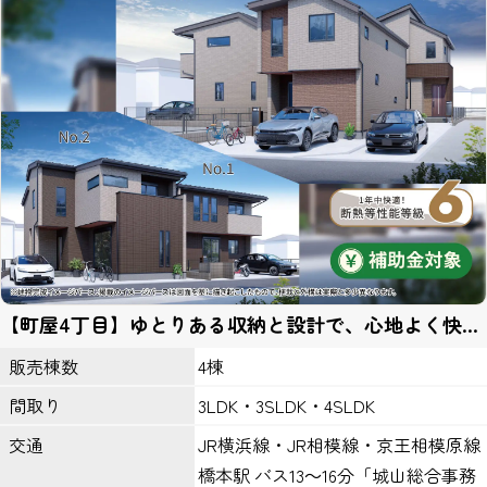
保護するための対策を講じ、業務の委託先にもこれを徹底するよう
指導いたします。
個人情報の開示
当社がお預かりした個人情報は、下記のいずれかに該当する場合を
除いていかなる第三者にも開示いたしません。
１、お客様の同意がある場合。
２、法令の規定に基づく、裁判所等の命令・請求によるとき。
３、警察等の捜査協力のため。
４、当サイトに個人情報の収集にあたり掲示された規約等により、
特段の定めがあるとき。
第三者とのリンク
【町屋4丁目】ゆとりある収納と設計で、心地よく快適
当サイトの第三者とのリンクにおいて、リンク先サイト内において
に。買物施設が徒歩10分圏内にそろう、住み良い住環
はこのプライバシーポリシーの適用を当社が保証するものではあり
4棟
境。
販売棟数
ません。
3LDK・3SLDK・4SLDK
間取り
ＩＰアドレスについて
JR横浜線・JR相模線・京王相模原線
交通
当サイトのアクセスログよりお客様のIPアドレスを以下の理由のた
橋本駅 バス13～16分「城山総合事務
め利用する場合があります。