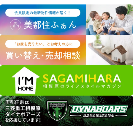
も可能です。
ただし、クッキーを受け入れない設定にすると、当サイトのい
くつかのサービス・機能が正しく作動しない場合もありますの
で、ご了承ください。
安全管理措置
取得した個人情報について、漏えい、滅失又はき損の防止等、
その管理のために必要かつ適切な安全管理措置を講じます。ま
た、取得した個人情報を取り扱う従業者や委託先（再委託先を
含みます）に対して、必要かつ適切な監督を行います。
プライバシーポリシーの改定について
当サイトにおけるプライバシーポリシーの改定につきまして
は、個人情報保護の観点から関係法令、各種通達や指導、社会
通念に鑑み内容の改善に努めてまいります。
なお改定については、当サイトにおいて掲載しお知らせするも
のとさせていただきます。
【お問い合わせ窓口】
管理部：042-759-0310