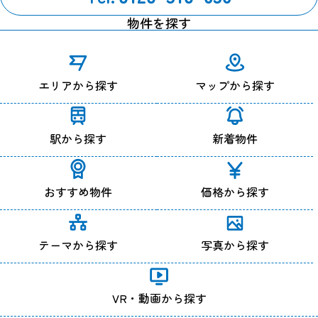
からアクセスされている等の特殊な場合を除き、IPアドレスか
物件を探す
ら個人が特定できることはありません。
１、Webサーバーで発生した問題を突き止めるため。
２、Webサイトの管理のため。
エリアから探す
マップから探す
クッキー（Cookie）について
当サイトではサービスの機能実現のための情報収集手段とし
て、クッキーを使用する場合があります。
駅から探す
新着物件
クッキーとは、お客様がWebサイトを訪れた際に、お客様のコ
ンピューター内に記録される小さな情報（テキストファイル）
のことで、主にシステムが個々のユーザーを認識するために使
用しています。
おすすめ物件
価格から探す
これにより一度入力いただいた情報を次回より再度入力してい
ただく手間が省けます。
ただし、記録される情報にはお客様個人を特定するものは一切
テーマから探す
写真から探す
含まれません。
当サイトで利用するクッキーの情報は、当サイトのサービスを
利用する以外にはまったく意味のない情報です。
こうしたクッキーを利用した情報収集が不本意でしたら、ご使
VR・動画から探す
用のブラウザでクッキーの受け入れを拒否する設定をすること