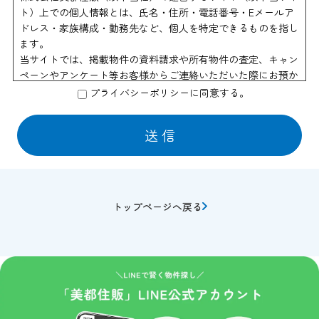
ト）上での個人情報とは、氏名・住所・電話番号・Eメールア
ドレス・家族構成・勤務先など、個人を特定できるものを指し
ます。
当サイトでは、掲載物件の資料請求や所有物件の査定、キャン
ペーンやアンケート等お客様からご連絡いただいた際にお預か
りする個人情報以外は、個人を特定できる情報を収集すること
プライバシーポリシーに同意する。
はありません。
個人情報の利用
当社はお客様からのお申し出により物件資料の送付、会員情報
誌や商品の発送などの為に他の会社に業務の一部を委託する場
合があります。 この場合はサービスの提供に必要な情報のみ
を開示いたしております。
トップページへ戻る
また物件情報や会員情報誌、キャンペーンのお知らせ等を送付
させていただくことがあります。
このような情報提供を希望されないお客様は、ご面倒でも当サ
イト管理者までお申し出ください。
当社はセキュリティに関して収集した個人情報は、適切な管理
のもとで安全に保管し、不正アクセス、紛失、破壊、改竄、漏
洩等から保護するための対策を講じ、業務の委託先にもこれを