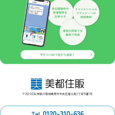
徹底するよう指導いたします。
個人情報の開示
当社がお預かりした個人情報は、下記のいずれかに該当する場
合を除いていかなる第三者にも開示いたしません。
１、お客様の同意がある場合。
２、法令の規定に基づく、裁判所等の命令・請求によるとき。
３、警察等の捜査協力のため。
４、当サイトに個人情報の収集にあたり掲示された規約等によ
り、特段の定めがあるとき。
第三者とのリンク
当サイトの第三者とのリンクにおいて、リンク先サイト内にお
いてはこのプライバシーポリシーの適用を当社が保証するもの
ではありません。
ＩＰアドレスについて
〒252-0236 神奈川県相模原市中央区富士見3丁目15番7号
当サイトのアクセスログよりお客様のIPアドレスを以下の理由
のため利用する場合があります。
0120-310-636
Tel.
ただし個人でドメインを取得し、そのWebサーバーの設置場所