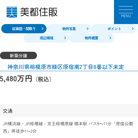
MENU
区画図・間取り
物件写真
ポイント
周辺環境
物件概要
新築分譲
神奈川県相模原市緑区原宿南2丁目8番以下未定
万円
5,480
（税込）
交通
JR横浜線・JR相模線・京王相模原線 橋本駅 バス9～11分「原宿公園
西」停徒歩1～2分