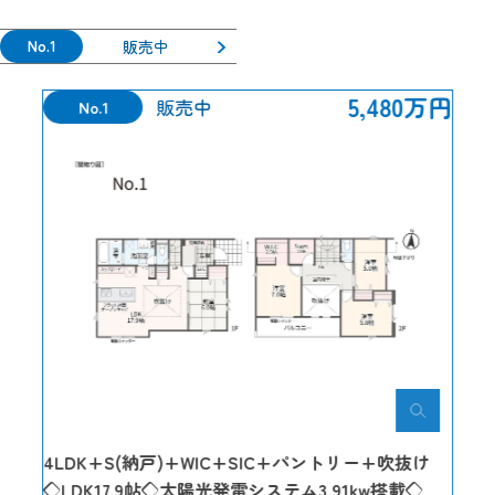
No.1
販売中
5,480万円
販売中
No.1
4LDK+S(納戸)+WIC+SIC+パントリー+吹抜け
◇LDK17.9帖◇太陽光発電システム3.91kw搭載◇