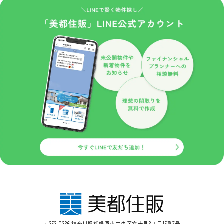
こうしたクッキーを利用した情報収集が不本意でしたら、ご使用の
ブラウザでクッキーの受け入れを拒否する設定をすることも可能で
す。
ただし、クッキーを受け入れない設定にすると、当サイトのいくつ
かのサービス・機能が正しく作動しない場合もありますので、ご了
承ください。
安全管理措置
取得した個人情報について、漏えい、滅失又はき損の防止等、その
管理のために必要かつ適切な安全管理措置を講じます。また、取得
した個人情報を取り扱う従業者や委託先（再委託先を含みます）に
対して、必要かつ適切な監督を行います。
プライバシーポリシーの改定について
当サイトにおけるプライバシーポリシーの改定につきましては、個
人情報保護の観点から関係法令、各種通達や指導、社会通念に鑑み
内容の改善に努めてまいります。
なお改定については、当サイトにおいて掲載しお知らせするものと
させていただきます。
〒252-0236 神奈川県相模原市中央区富士見3丁目15番7号