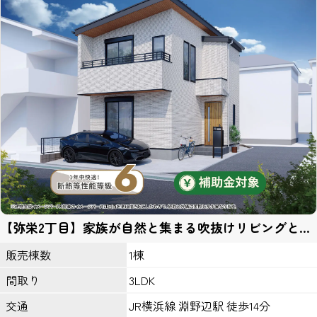
とで安全に保管し、不正アクセス、紛失、破壊、改竄、漏洩等から
保護するための対策を講じ、業務の委託先にもこれを徹底するよう
指導いたします。
個人情報の開示
当社がお預かりした個人情報は、下記のいずれかに該当する場合を
除いていかなる第三者にも開示いたしません。
１、お客様の同意がある場合。
２、法令の規定に基づく、裁判所等の命令・請求によるとき。
３、警察等の捜査協力のため。
４、当サイトに個人情報の収集にあたり掲示された規約等により、
特段の定めがあるとき。
第三者とのリンク
【弥栄2丁目】家族が自然と集まる吹抜けリビングと、
当サイトの第三者とのリンクにおいて、リンク先サイト内において
すっきり暮らせる収納計画のある住まい。
はこのプライバシーポリシーの適用を当社が保証するものではあり
1棟
販売棟数
ません。
3LDK
間取り
ＩＰアドレスについて
JR横浜線 淵野辺駅 徒歩14分
交通
当サイトのアクセスログよりお客様のIPアドレスを以下の理由のた