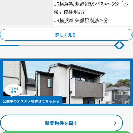
JR横浜線 淵野辺駅 バス4～6分「弥
め利用する場合があります。
ただし個人でドメインを取得し、そのWebサーバーの設置場所から
栄」停徒歩5分
アクセスされている等の特殊な場合を除き、IPアドレスから個人が
JR横浜線 矢部駅 徒歩19分
特定できることはありません。
１、Webサーバーで発生した問題を突き止めるため。
詳しく見る
２、Webサイトの管理のため。
クッキー（Cookie）について
当サイトではサービスの機能実現のための情報収集手段として、ク
ッキーを使用する場合があります。
クッキーとは、お客様がWebサイトを訪れた際に、お客様のコンピ
ューター内に記録される小さな情報（テキストファイル）のこと
で、主にシステムが個々のユーザーを認識するために使用していま
す。
これにより一度入力いただいた情報を次回より再度入力していただ
く手間が省けます。
ただし、記録される情報にはお客様個人を特定するものは一切含ま
れません。
当サイトで利用するクッキーの情報は、当サイトのサービスを利用
新着物件を探す
する以外にはまったく意味のない情報です。