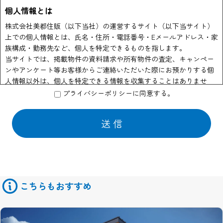
個人情報とは
株式会社美都住販（以下当社）の運営するサイト（以下当サイト）
上での個人情報とは、氏名・住所・電話番号・Eメールアドレス・家
族構成・勤務先など、個人を特定できるものを指します。
当サイトでは、掲載物件の資料請求や所有物件の査定、キャンペー
ンやアンケート等お客様からご連絡いただいた際にお預かりする個
人情報以外は、個人を特定できる情報を収集することはありませ
ん。
プライバシーポリシーに同意する。
個人情報の利用
当社はお客様からのお申し出により物件資料の送付、会員情報誌や
商品の発送などの為に他の会社に業務の一部を委託する場合があり
ます。 この場合はサービスの提供に必要な情報のみを開示いたして
おります。
また物件情報や会員情報誌、キャンペーンのお知らせ等を送付させ
ていただくことがあります。
こちらもおすすめ
このような情報提供を希望されないお客様は、ご面倒でも当サイト
管理者までお申し出ください。
当社はセキュリティに関して収集した個人情報は、適切な管理のも