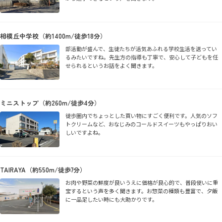
相模丘中学校（約1400m/徒歩18分）
部活動が盛んで、生徒たちが活気あふれる学校生活を送ってい
るみたいですね。先生方の指導も丁寧で、安心して子どもを任
せられるというお話をよく聞きます。
ミニストップ（約260m/徒歩4分）
徒歩圏内でちょっとした買い物にすごく便利です。人気のソフ
トクリームなど、おなじみのコールドスイーツもやっぱりおい
しいですよね。
TAIRAYA（約550m/徒歩7分）
お肉や野菜の鮮度が良いうえに価格が良心的で、普段使いに重
宝するという声を多く聞きます。お惣菜の種類も豊富で、夕飯
に一品足したい時にも大助かりです。