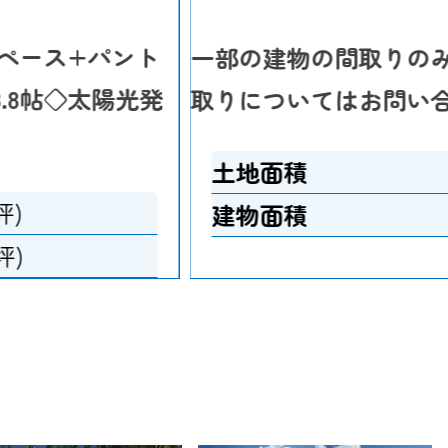
ースペース+パント
一部の建物の間取りの
8.8帖◇太陽光発
取りについてはお問い
土地面積
坪)
建物面積
坪)