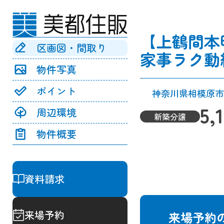
【上鶴間本
区画図・間取り
家事ラク動
物件写真
ポイント
神奈川県相模原市
5,
周辺環境
新築分譲
物件概要
資料請求
来場予約
来場予約