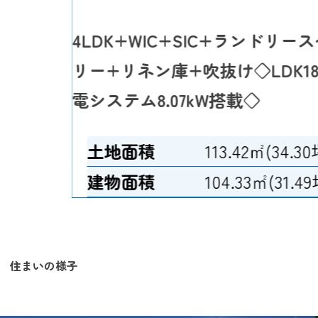
4LDK+WIC+SIC+ランドリ
リー+リネン庫+吹抜け◇LDK1
電システム8.07kW搭載◇
土地面積
113.42㎡(34.30
建物面積
104.33㎡(31.49
住まいの様子