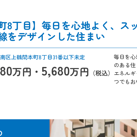
町8丁目】毎日を心地よく、ス
線をデザインした住まい
毎日を心
南区上鶴間本町8丁目31番以下未定
のある住
180
5,680
万円・
万円
（税込）
エネルギ
つでもお
の