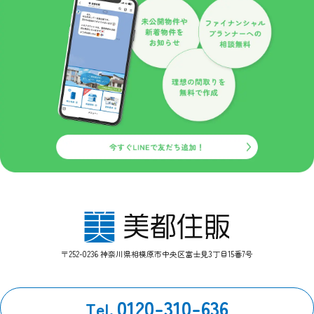
させていただくことがあります。
このような情報提供を希望されないお客様は、ご面倒でも当サ
イト管理者までお申し出ください。
当社はセキュリティに関して収集した個人情報は、適切な管理
のもとで安全に保管し、不正アクセス、紛失、破壊、改竄、漏
洩等から保護するための対策を講じ、業務の委託先にもこれを
徹底するよう指導いたします。
個人情報の開示
当社がお預かりした個人情報は、下記のいずれかに該当する場
合を除いていかなる第三者にも開示いたしません。
１、お客様の同意がある場合。
２、法令の規定に基づく、裁判所等の命令・請求によるとき。
３、警察等の捜査協力のため。
４、当サイトに個人情報の収集にあたり掲示された規約等によ
り、特段の定めがあるとき。
〒252-0236 神奈川県相模原市中央区富士見3丁目15番7号
第三者とのリンク
当サイトの第三者とのリンクにおいて、リンク先サイト内にお
いてはこのプライバシーポリシーの適用を当社が保証するもの
0120-310-636
Tel.