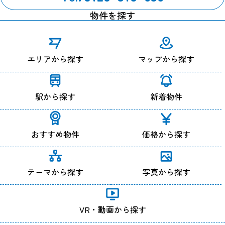
ではありません。
物件を探す
ＩＰアドレスについて
当サイトのアクセスログよりお客様のIPアドレスを以下の理由
のため利用する場合があります。
エリアから探す
マップから探す
ただし個人でドメインを取得し、そのWebサーバーの設置場所
からアクセスされている等の特殊な場合を除き、IPアドレスか
ら個人が特定できることはありません。
１、Webサーバーで発生した問題を突き止めるため。
駅から探す
新着物件
２、Webサイトの管理のため。
クッキー（Cookie）について
おすすめ物件
価格から探す
当サイトではサービスの機能実現のための情報収集手段とし
て、クッキーを使用する場合があります。
クッキーとは、お客様がWebサイトを訪れた際に、お客様のコ
ンピューター内に記録される小さな情報（テキストファイル）
テーマから探す
写真から探す
のことで、主にシステムが個々のユーザーを認識するために使
用しています。
これにより一度入力いただいた情報を次回より再度入力してい
VR・動画から探す
ただく手間が省けます。