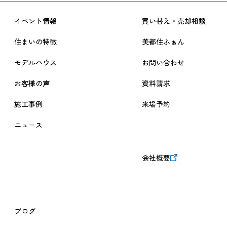
通念に鑑み内容の改善に努めてまいります。
なお改定については、当サイトにおいて掲載しお知らせするも
イベント情報
買い替え・売却相談
のとさせていただきます。
【お問い合わせ窓口】
住まいの特徴
美都住ふぁん
管理部：042-759-0310
モデルハウス
お問い合わせ
改定履歴
お客様の声
資料請求
2024年7月1日 改定
施工事例
来場予約
ニュース
会社概要
ブログ