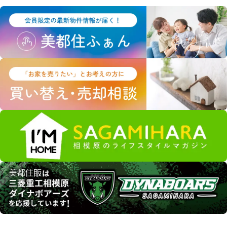
ただし、記録される情報にはお客様個人を特定するものは一切
含まれません。
当サイトで利用するクッキーの情報は、当サイトのサービスを
利用する以外にはまったく意味のない情報です。
こうしたクッキーを利用した情報収集が不本意でしたら、ご使
用のブラウザでクッキーの受け入れを拒否する設定をすること
も可能です。
ただし、クッキーを受け入れない設定にすると、当サイトのい
くつかのサービス・機能が正しく作動しない場合もありますの
で、ご了承ください。
安全管理措置
取得した個人情報について、漏えい、滅失又はき損の防止等、
その管理のために必要かつ適切な安全管理措置を講じます。ま
た、取得した個人情報を取り扱う従業者や委託先（再委託先を
含みます）に対して、必要かつ適切な監督を行います。
プライバシーポリシーの改定について
当サイトにおけるプライバシーポリシーの改定につきまして
は、個人情報保護の観点から関係法令、各種通達や指導、社会