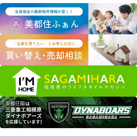
含まれません。
当サイトで利用するクッキーの情報は、当サイトのサービスを
利用する以外にはまったく意味のない情報です。
こうしたクッキーを利用した情報収集が不本意でしたら、ご使
用のブラウザでクッキーの受け入れを拒否する設定をすること
も可能です。
ただし、クッキーを受け入れない設定にすると、当サイトのい
くつかのサービス・機能が正しく作動しない場合もありますの
で、ご了承ください。
安全管理措置
取得した個人情報について、漏えい、滅失又はき損の防止等、
その管理のために必要かつ適切な安全管理措置を講じます。ま
た、取得した個人情報を取り扱う従業者や委託先（再委託先を
含みます）に対して、必要かつ適切な監督を行います。
プライバシーポリシーの改定について
当サイトにおけるプライバシーポリシーの改定につきまして
は、個人情報保護の観点から関係法令、各種通達や指導、社会
通念に鑑み内容の改善に努めてまいります。