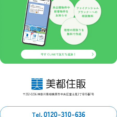
このような情報提供を希望されないお客様は、ご面倒でも当サ
イト管理者までお申し出ください。
当社はセキュリティに関して収集した個人情報は、適切な管理
のもとで安全に保管し、不正アクセス、紛失、破壊、改竄、漏
洩等から保護するための対策を講じ、業務の委託先にもこれを
徹底するよう指導いたします。
個人情報の開示
当社がお預かりした個人情報は、下記のいずれかに該当する場
合を除いていかなる第三者にも開示いたしません。
１、お客様の同意がある場合。
２、法令の規定に基づく、裁判所等の命令・請求によるとき。
３、警察等の捜査協力のため。
４、当サイトに個人情報の収集にあたり掲示された規約等によ
り、特段の定めがあるとき。
〒252-0236 神奈川県相模原市中央区富士見3丁目15番7号
第三者とのリンク
当サイトの第三者とのリンクにおいて、リンク先サイト内にお
いてはこのプライバシーポリシーの適用を当社が保証するもの
0120-310-636
Tel.
ではありません。