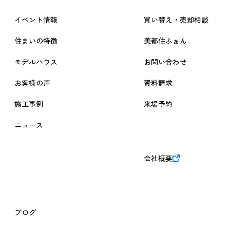
なお改定については、当サイトにおいて掲載しお知らせするも
イベント情報
買い替え・売却相談
のとさせていただきます。
【お問い合わせ窓口】
住まいの特徴
美都住ふぁん
管理部：042-759-0310
モデルハウス
お問い合わせ
改定履歴
お客様の声
資料請求
2024年7月1日 改定
施工事例
来場予約
ニュース
会社概要
ブログ