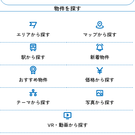
物件を探す
ＩＰアドレスについて
当サイトのアクセスログよりお客様のIPアドレスを以下の理由
のため利用する場合があります。
エリアから探す
マップから探す
ただし個人でドメインを取得し、そのWebサーバーの設置場所
からアクセスされている等の特殊な場合を除き、IPアドレスか
ら個人が特定できることはありません。
１、Webサーバーで発生した問題を突き止めるため。
駅から探す
新着物件
２、Webサイトの管理のため。
クッキー（Cookie）について
おすすめ物件
価格から探す
当サイトではサービスの機能実現のための情報収集手段とし
て、クッキーを使用する場合があります。
クッキーとは、お客様がWebサイトを訪れた際に、お客様のコ
ンピューター内に記録される小さな情報（テキストファイル）
テーマから探す
写真から探す
のことで、主にシステムが個々のユーザーを認識するために使
用しています。
これにより一度入力いただいた情報を次回より再度入力してい
VR・動画から探す
ただく手間が省けます。
ただし、記録される情報にはお客様個人を特定するものは一切