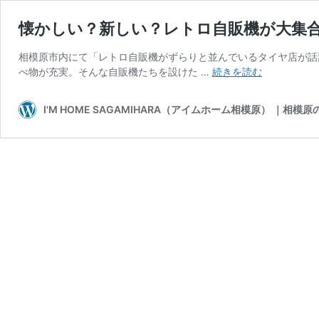
懐かしい？新しい？レトロ自販機が大集
相模原市内にて「レトロ自販機がずらりと並んでいるタイヤ店が話
懐
べ物が充実。そんな自販機たちを設けた …
続きを読む
か
し
I'M HOME SAGAMIHARA（アイムホーム相模原） ｜相
い？
新
し
い？
レ
ト
ロ
自
販
機
が
大
集
合！