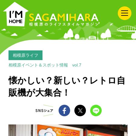
I'M
HOME
SAGAMIHARA
相
模
原
相模原ライフ
の
相模原イベント＆スポット情報 vol.7
ラ
懐かしい？新しい？レトロ自
イ
販機が大集合！
フ
ス
タ
イ
ル