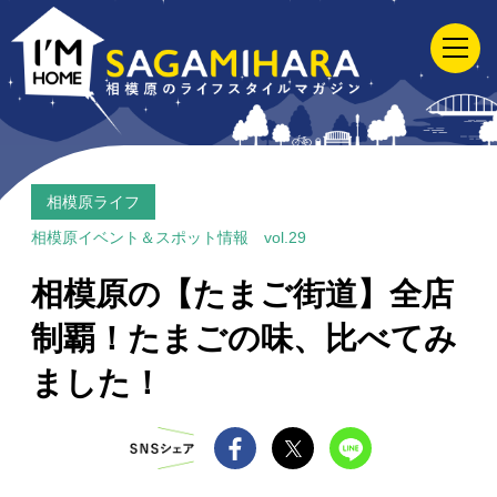
I'M
HOME
SAGAMIHARA
相
模
原
相模原ライフ
の
相模原イベント＆スポット情報 vol.29
ラ
相模原の【たまご街道】全店
イ
制覇！たまごの味、比べてみ
フ
ス
ました！
タ
イ
ル