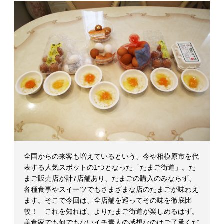
マ
ガ
ジ
ン
全国からの来客も増えているという、今や相模原市を代
表する人気スポットの1つとなった「たまご街道」。た
まご販売店が計7店舗あり、たまごの購入のみならず、
各種食事やスイーツでもさまざまな店のたまごが味わえ
ます。そこで今回は、全店舗を巡ってその味を徹底比
較！ これを知れば、よりたまご街道が楽しめるはず。
美食家でも何でもないイチ素人の感想なのはご了承くだ