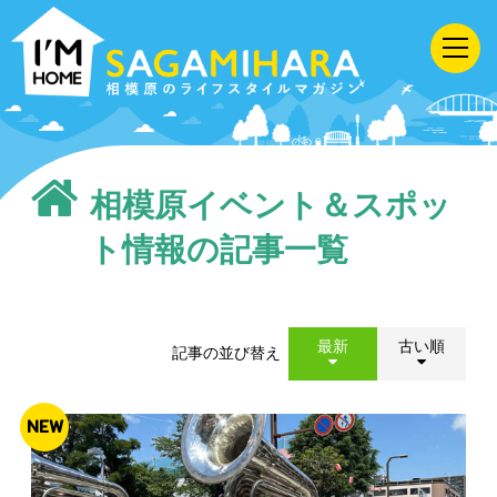
I'M
HOME
SAGAMIHARA
相
模
原
相模原イベント＆スポッ
の
ト情報の記事一覧
ラ
イ
フ
最新
古い順
記事の並び替え
ス
タ
NEW
イ
ル