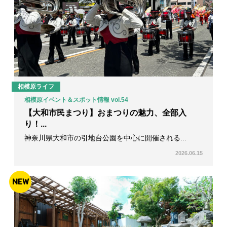
マ
ガ
ジ
ン
相模原ライフ
相模原イベント＆スポット情報 vol.54
【大和市民まつり】おまつりの魅力、全部入
り！...
神奈川県大和市の引地台公園を中心に開催される...
2026.06.15
NEW