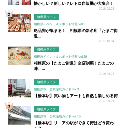
懐かしい？新しい？レトロ自販機が大集合！
2018.02.23
相模原ライフ
相模原イベント＆スポット情報 vol.2
絶品卵が集まる！ 相模原の新名所「たまご街
道...
2017.10.04
相模原ライフ
相模原イベント＆スポット情報 vol.29
相模原の【たまご街道】全店制覇！たまごの
味、...
2019.08.27
相模原ライフ
相模原市 全駅徹底ガイド vol.3
【橋本駅】買い物もアートも自然も楽しめる街
2017.09.21
相模原ライフ
相模原市 全駅徹底ガイド vol.10
【橋本駅】リニアの駅ができて街はどう変わ