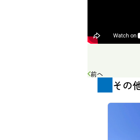
前へ
その