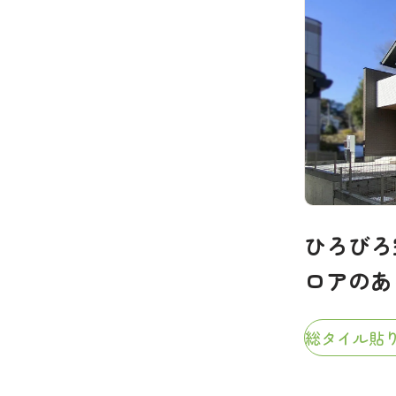
、閑静な街並み
ひろびろ
ロアのある
総タイル貼