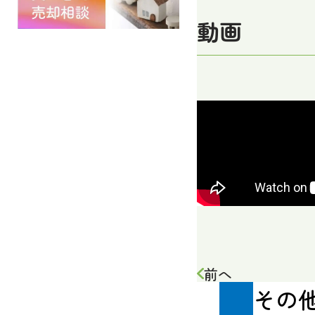
動画
前へ
その