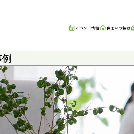
かに。悠々 平屋暮らし。｜美都住販
イベント情報
住まいの特徴
事例