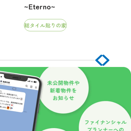
~Eterno~
総タイル貼りの家