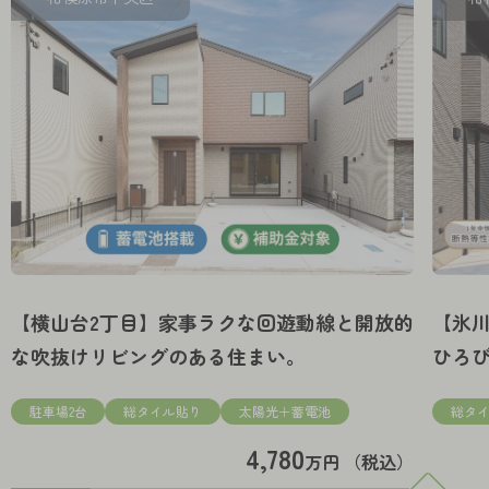
【横山台2丁目】家事ラクな回遊動線と開放的
【氷
な吹抜けリビングのある住まい。
ひろ
い。
駐車場2台
総タイル貼り
太陽光＋蓄電池
総タ
4,780
万円 （税込）