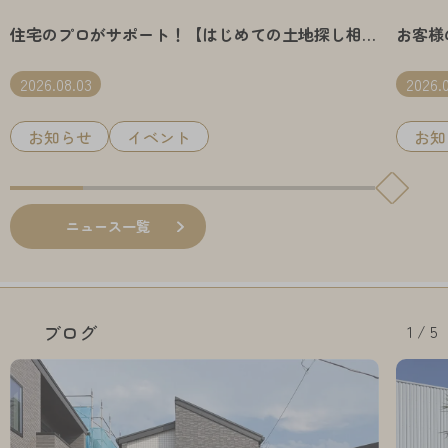
住宅のプロがサポート！【はじめての土地探し相談
お客様
会】
た、ゆ
2026.08.03
2026.0
お知らせ
イベント
お知
ニュース一覧
1 / 5
ブログ