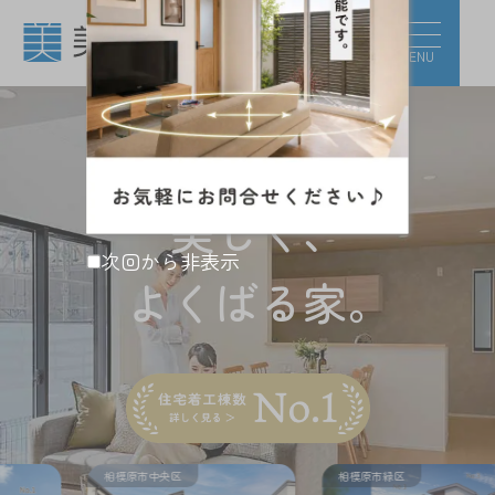
相模原市・町田市の新築一戸建て・分譲住宅・
MENU
美都住販の分譲住宅
美
し
く、
次回から非表示
よ
く
ば
る
家。
相模原市中央区
相模原市緑区
町