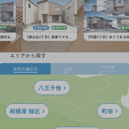
【横山台2丁目】家事ラクな回遊動線と開放的な吹抜けリビングのある住まい。
【町屋4丁目】ゆとりある収納と設計で、心地よく快適に。買物施設が徒歩10分圏内にそろう、住み良い住環境。
エリアから探す
中古戸建
新築分譲住宅
土地
マンション