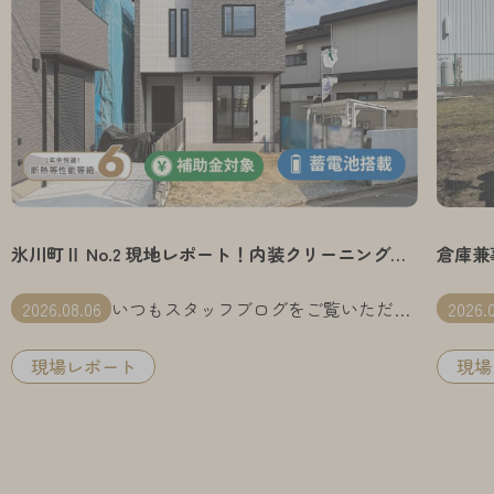
氷川町Ⅱ No.2 現地レポート！内装クリーニングが
倉庫兼
完了しました
2026.08.06
いつもスタッフブログをご覧いただき
2026.
ありがとうございます。 広報室の高須
です。 今回は、直近で内装クリーニン
現場レポート
現場
グが完了した 相模原市中央区「氷川町
Ⅱ No.2」をご紹介します！ ◇周辺環
境 JR横浜線「相模原」 […]