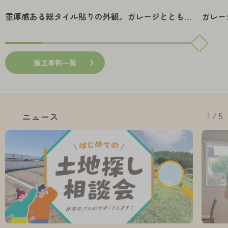
重厚感ある総タイル貼りの外観。ガレージとともに
ガレー
上質な時間を愉しむ住まい。
しむ大
施工事例一覧
1 / 5
ニュース