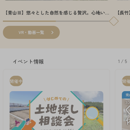
【青山Ⅲ】悠々とした自然を感じる贅沢。心地いい
【長竹
開放感が暮らしを彩る住み良い平屋。
フロア
地面積
VR・動画一覧
1 / 5
イベント情報
開催中
開