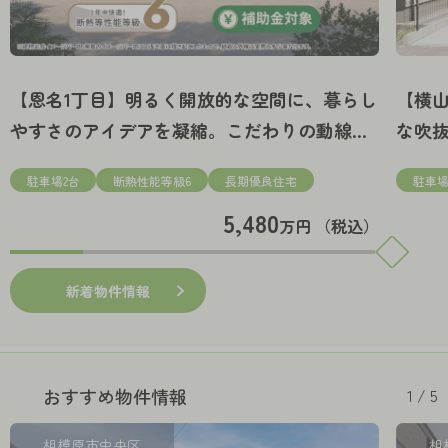
【恩名1丁目】明るく開放的な空間に、暮らし
【横
やすさのアイデアを凝縮。こだわりの動線設
な吹
計と豊富な収納が魅力の住まい。
駐車場2台
断熱性能等級6
長期優良住宅
駐車場
5,480
万円 （税込）
新着物件情報
1 / 5
おすすめ物件情報