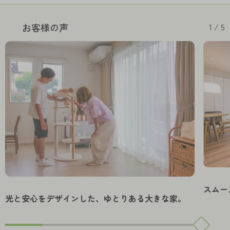
1 / 5
お客様の声
スムー
光と安心をデザインした、ゆとりある大きな家。
ルモダ