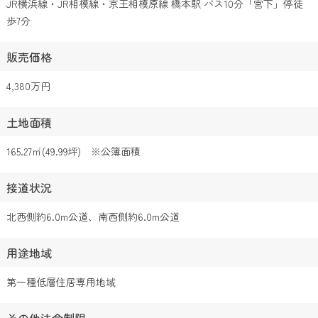
JR横浜線・JR相模線・京王相模原線 橋本駅 バス10分「宮下」停徒
歩7分
販売価格
4,380万円
土地面積
165.27㎡(49.99坪) ※公簿面積
接道状況
北西側約6.0m公道、南西側約6.0m公道
用途地域
第一種低層住居専用地域
その他法令制限