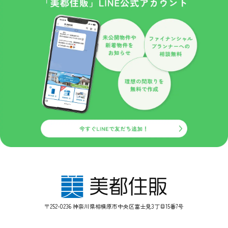
す。
ただし、クッキーを受け入れない設定にすると、当サイトのいくつ
かのサービス・機能が正しく作動しない場合もありますので、ご了
承ください。
安全管理措置
取得した個人情報について、漏えい、滅失又はき損の防止等、その
管理のために必要かつ適切な安全管理措置を講じます。また、取得
した個人情報を取り扱う従業者や委託先（再委託先を含みます）に
対して、必要かつ適切な監督を行います。
プライバシーポリシーの改定について
当サイトにおけるプライバシーポリシーの改定につきましては、個
人情報保護の観点から関係法令、各種通達や指導、社会通念に鑑み
内容の改善に努めてまいります。
なお改定については、当サイトにおいて掲載しお知らせするものと
させていただきます。
〒252-0236 神奈川県相模原市中央区富士見3丁目15番7号
【お問い合わせ窓口】
管理部：042-759-0310