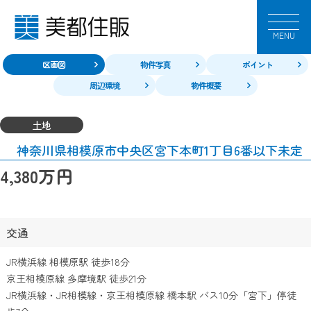
MENU
区画図
物件写真
ポイント
周辺環境
物件概要
土地
神奈川県相模原市中央区宮下本町1丁目6番以下未定
万円
4,380
交通
JR横浜線 相模原駅 徒歩18分
京王相模原線 多摩境駅 徒歩21分
JR横浜線・JR相模線・京王相模原線 橋本駅 バス10分「宮下」停徒