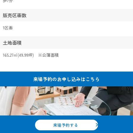
歩7分
販売区画数
1区画
土地面積
165.27㎡(49.99坪) ※公簿面積
来場予約の
お申し込みはこちら
来場予約する