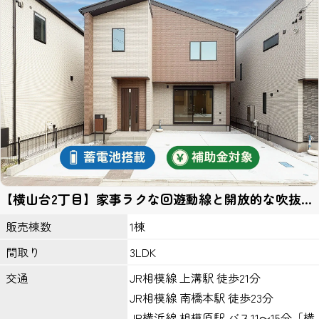
指導いたします。
個人情報の開示
当社がお預かりした個人情報は、下記のいずれかに該当する場合を
除いていかなる第三者にも開示いたしません。
１、お客様の同意がある場合。
２、法令の規定に基づく、裁判所等の命令・請求によるとき。
３、警察等の捜査協力のため。
４、当サイトに個人情報の収集にあたり掲示された規約等により、
特段の定めがあるとき。
第三者とのリンク
【横山台2丁目】家事ラクな回遊動線と開放的な吹抜け
当サイトの第三者とのリンクにおいて、リンク先サイト内において
リビングのある住まい。
はこのプライバシーポリシーの適用を当社が保証するものではあり
1棟
販売棟数
ません。
3LDK
間取り
ＩＰアドレスについて
JR相模線 上溝駅 徒歩21分
交通
当サイトのアクセスログよりお客様のIPアドレスを以下の理由のた
JR相模線 南橋本駅 徒歩23分
め利用する場合があります。
ただし個人でドメインを取得し、そのWebサーバーの設置場所から
JR横浜線 相模原駅 バス11～15分「横