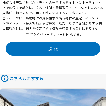
株式会社美都住販（以下当社）の運営するサイト（以下当サイト）
上での個人情報とは、氏名・住所・電話番号・Eメールアドレス・家
族構成・勤務先など、個人を特定できるものを指します。
当サイトでは、掲載物件の資料請求や所有物件の査定、キャンペー
ンやアンケート等お客様からご連絡いただいた際にお預かりする個
人情報以外は、個人を特定できる情報を収集することはありませ
ん。
プライバシーポリシーに同意する。
個人情報の利用
当社はお客様からのお申し出により物件資料の送付、会員情報誌や
商品の発送などの為に他の会社に業務の一部を委託する場合があり
ます。 この場合はサービスの提供に必要な情報のみを開示いたして
おります。
また物件情報や会員情報誌、キャンペーンのお知らせ等を送付させ
ていただくことがあります。
こちらもおすすめ
このような情報提供を希望されないお客様は、ご面倒でも当サイト
管理者までお申し出ください。
当社はセキュリティに関して収集した個人情報は、適切な管理のも
とで安全に保管し、不正アクセス、紛失、破壊、改竄、漏洩等から
保護するための対策を講じ、業務の委託先にもこれを徹底するよう