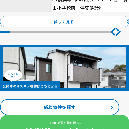
アクセスされている等の特殊な場合を除き、IPアドレスから個人が
山小学校前」停徒歩6分
特定できることはありません。
１、Webサーバーで発生した問題を突き止めるため。
詳しく見る
２、Webサイトの管理のため。
クッキー（Cookie）について
当サイトではサービスの機能実現のための情報収集手段として、ク
ッキーを使用する場合があります。
クッキーとは、お客様がWebサイトを訪れた際に、お客様のコンピ
ューター内に記録される小さな情報（テキストファイル）のこと
で、主にシステムが個々のユーザーを認識するために使用していま
す。
これにより一度入力いただいた情報を次回より再度入力していただ
く手間が省けます。
ただし、記録される情報にはお客様個人を特定するものは一切含ま
れません。
当サイトで利用するクッキーの情報は、当サイトのサービスを利用
新着物件を探す
する以外にはまったく意味のない情報です。
こうしたクッキーを利用した情報収集が不本意でしたら、ご使用の
ブラウザでクッキーの受け入れを拒否する設定をすることも可能で