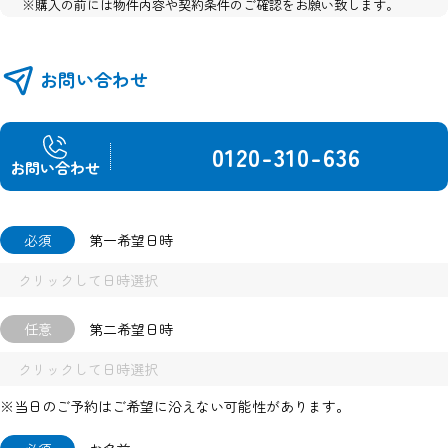
※購入の前には物件内容や契約条件のご確認をお願い致します。
※掲載の完成予想パース・全体区画イメージ図・外構イメージ図・建
物配置図は図面を基に描き起こしたもので、実際とは異なります。
※図面と現況が異なる場合は現況優先とさせて頂きます。
お問い合わせ
0120-310-636
お問い合わせ
必須
第一希望日時
任意
第二希望日時
※当日のご予約はご希望に沿えない可能性があります。