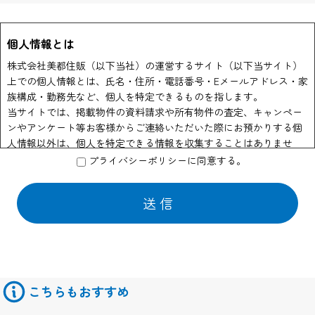
個人情報とは
株式会社美都住販（以下当社）の運営するサイト（以下当サイト）
上での個人情報とは、氏名・住所・電話番号・Eメールアドレス・家
族構成・勤務先など、個人を特定できるものを指します。
当サイトでは、掲載物件の資料請求や所有物件の査定、キャンペー
ンやアンケート等お客様からご連絡いただいた際にお預かりする個
人情報以外は、個人を特定できる情報を収集することはありませ
ん。
プライバシーポリシーに同意する。
個人情報の利用
当社はお客様からのお申し出により物件資料の送付、会員情報誌や
商品の発送などの為に他の会社に業務の一部を委託する場合があり
ます。 この場合はサービスの提供に必要な情報のみを開示いたして
おります。
また物件情報や会員情報誌、キャンペーンのお知らせ等を送付させ
ていただくことがあります。
こちらもおすすめ
このような情報提供を希望されないお客様は、ご面倒でも当サイト