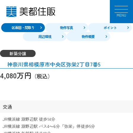
MENU
区画図・間取り
物件写真
ポイント
周辺環境
物件概要
新築分譲
神奈川県相模原市中央区弥栄2丁目7番5
万円
4,080
（税込）
交通
JR横浜線 淵野辺駅 徒歩14分
JR横浜線 淵野辺駅 バス4～6分「弥栄」停徒歩5分