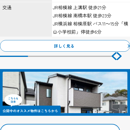
JR相模線 上溝駅 徒歩21分
交通
当サイトのアクセスログよりお客様のIPアドレスを以下の理由のた
JR相模線 南橋本駅 徒歩23分
め利用する場合があります。
ただし個人でドメインを取得し、そのWebサーバーの設置場所から
JR横浜線 相模原駅 バス11～15分「横
アクセスされている等の特殊な場合を除き、IPアドレスから個人が
山小学校前」停徒歩6分
特定できることはありません。
１、Webサーバーで発生した問題を突き止めるため。
詳しく見る
２、Webサイトの管理のため。
クッキー（Cookie）について
当サイトではサービスの機能実現のための情報収集手段として、ク
ッキーを使用する場合があります。
クッキーとは、お客様がWebサイトを訪れた際に、お客様のコンピ
ューター内に記録される小さな情報（テキストファイル）のこと
で、主にシステムが個々のユーザーを認識するために使用していま
す。
これにより一度入力いただいた情報を次回より再度入力していただ
く手間が省けます。
ただし、記録される情報にはお客様個人を特定するものは一切含ま
れません。