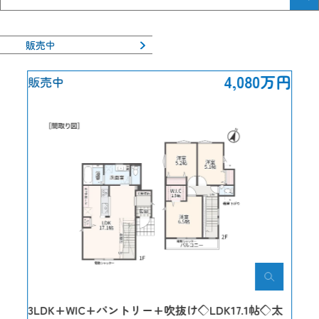
販売中
4,080万円
販売中
3LDK+WIC+パントリー+吹抜け◇LDK17.1帖◇太