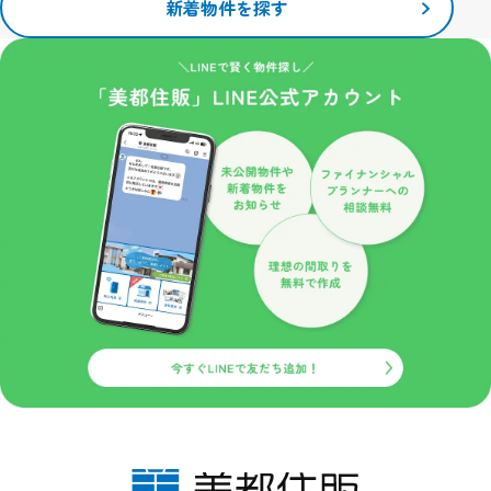
当サイトで利用するクッキーの情報は、当サイトのサービスを利用
新着物件を探す
する以外にはまったく意味のない情報です。
こうしたクッキーを利用した情報収集が不本意でしたら、ご使用の
ブラウザでクッキーの受け入れを拒否する設定をすることも可能で
す。
ただし、クッキーを受け入れない設定にすると、当サイトのいくつ
かのサービス・機能が正しく作動しない場合もありますので、ご了
承ください。
安全管理措置
取得した個人情報について、漏えい、滅失又はき損の防止等、その
管理のために必要かつ適切な安全管理措置を講じます。また、取得
した個人情報を取り扱う従業者や委託先（再委託先を含みます）に
対して、必要かつ適切な監督を行います。
プライバシーポリシーの改定について
当サイトにおけるプライバシーポリシーの改定につきましては、個
人情報保護の観点から関係法令、各種通達や指導、社会通念に鑑み
内容の改善に努めてまいります。
なお改定については、当サイトにおいて掲載しお知らせするものと