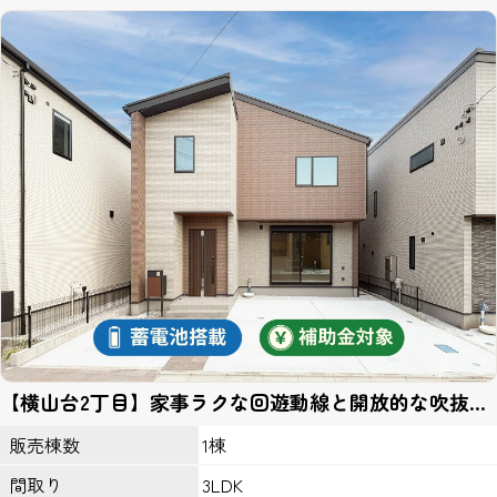
管理者までお申し出ください。
当社はセキュリティに関して収集した個人情報は、適切な管理のも
とで安全に保管し、不正アクセス、紛失、破壊、改竄、漏洩等から
保護するための対策を講じ、業務の委託先にもこれを徹底するよう
指導いたします。
個人情報の開示
当社がお預かりした個人情報は、下記のいずれかに該当する場合を
除いていかなる第三者にも開示いたしません。
１、お客様の同意がある場合。
２、法令の規定に基づく、裁判所等の命令・請求によるとき。
３、警察等の捜査協力のため。
４、当サイトに個人情報の収集にあたり掲示された規約等により、
特段の定めがあるとき。
第三者とのリンク
【横山台2丁目】家事ラクな回遊動線と開放的な吹抜け
当サイトの第三者とのリンクにおいて、リンク先サイト内において
リビングのある住まい。
はこのプライバシーポリシーの適用を当社が保証するものではあり
1棟
販売棟数
ません。
3LDK
間取り
ＩＰアドレスについて