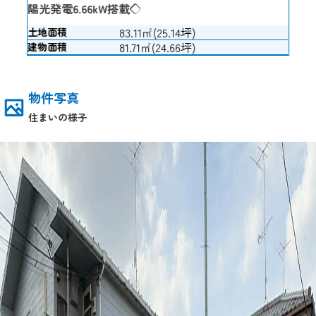
陽光発電6.66kW搭載◇
83.11㎡(25.14坪)
土地面積
81.71㎡(24.66坪)
建物面積
物件写真
住まいの様子