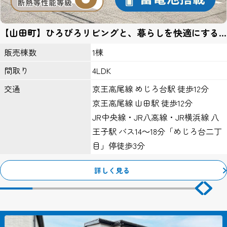
第三者とのリンク
【山田町】ひろびろリビングと、暮らしを快適にする
当サイトの第三者とのリンクにおいて、リンク先サイト内において
工夫がある住まい。
はこのプライバシーポリシーの適用を当社が保証するものではあり
1棟
販売棟数
ません。
4LDK
間取り
ＩＰアドレスについて
京王高尾線 めじろ台駅 徒歩12分
交通
当サイトのアクセスログよりお客様のIPアドレスを以下の理由のた
京王高尾線 山田駅 徒歩12分
め利用する場合があります。
ただし個人でドメインを取得し、そのWebサーバーの設置場所から
JR中央線・JR八高線・JR横浜線 八
アクセスされている等の特殊な場合を除き、IPアドレスから個人が
王子駅 バス14～18分「めじろ台二丁
特定できることはありません。
目」停徒歩3分
１、Webサーバーで発生した問題を突き止めるため。
２、Webサイトの管理のため。
詳しく見る
クッキー（Cookie）について
当サイトではサービスの機能実現のための情報収集手段として、ク
ッキーを使用する場合があります。
クッキーとは、お客様がWebサイトを訪れた際に、お客様のコンピ
ューター内に記録される小さな情報（テキストファイル）のこと