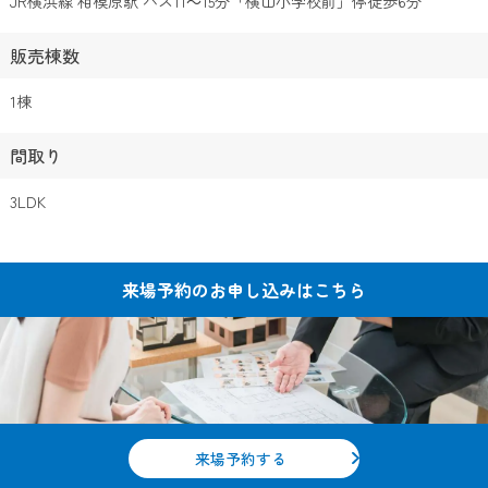
JR横浜線 相模原駅 バス11～15分「横山小学校前」停徒歩6分
販売棟数
1棟
間取り
3LDK
来場予約の
お申し込みはこちら
来場予約する