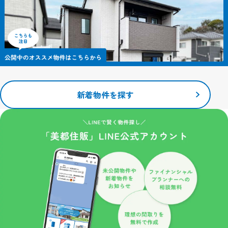
で、主にシステムが個々のユーザーを認識するために使用していま
す。
これにより一度入力いただいた情報を次回より再度入力していただ
く手間が省けます。
ただし、記録される情報にはお客様個人を特定するものは一切含ま
れません。
当サイトで利用するクッキーの情報は、当サイトのサービスを利用
する以外にはまったく意味のない情報です。
新着物件を探す
こうしたクッキーを利用した情報収集が不本意でしたら、ご使用の
ブラウザでクッキーの受け入れを拒否する設定をすることも可能で
す。
ただし、クッキーを受け入れない設定にすると、当サイトのいくつ
かのサービス・機能が正しく作動しない場合もありますので、ご了
承ください。
安全管理措置
取得した個人情報について、漏えい、滅失又はき損の防止等、その
管理のために必要かつ適切な安全管理措置を講じます。また、取得
した個人情報を取り扱う従業者や委託先（再委託先を含みます）に
対して、必要かつ適切な監督を行います。