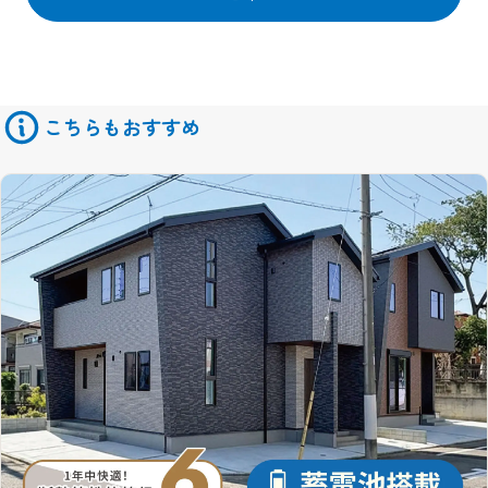
商品の発送などの為に他の会社に業務の一部を委託する場合があり
ます。 この場合はサービスの提供に必要な情報のみを開示いたして
おります。
また物件情報や会員情報誌、キャンペーンのお知らせ等を送付させ
ていただくことがあります。
こちらもおすすめ
このような情報提供を希望されないお客様は、ご面倒でも当サイト
管理者までお申し出ください。
当社はセキュリティに関して収集した個人情報は、適切な管理のも
とで安全に保管し、不正アクセス、紛失、破壊、改竄、漏洩等から
保護するための対策を講じ、業務の委託先にもこれを徹底するよう
指導いたします。
個人情報の開示
当社がお預かりした個人情報は、下記のいずれかに該当する場合を
除いていかなる第三者にも開示いたしません。
１、お客様の同意がある場合。
２、法令の規定に基づく、裁判所等の命令・請求によるとき。
３、警察等の捜査協力のため。
４、当サイトに個人情報の収集にあたり掲示された規約等により、
特段の定めがあるとき。