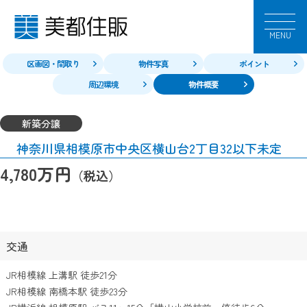
MENU
区画図・間取り
物件写真
ポイント
周辺環境
物件概要
新築分譲
神奈川県相模原市中央区横山台2丁目32以下未定
万円
4,780
（税込）
交通
JR相模線 上溝駅 徒歩21分
JR相模線 南橋本駅 徒歩23分