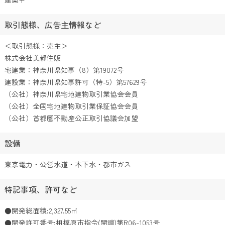
取引態様、広告主情報など
＜取引態様：売主＞
株式会社美都住販
宅建業：神奈川県知事（8）第19072号
建設業：神奈川県知事許可（特-5）第57629号
（公社）神奈川県宅地建物取引業協会会員
（公社）全国宅地建物取引業保証協会会員
（公社）首都圏不動産公正取引協議会加盟
設備
東京電力・公営水道・本下水・都市ガス
特記事項、許可など
●開発総面積:2,327.55㎡
●開発許可番号:相模原市指令(開調)第R06-1053号