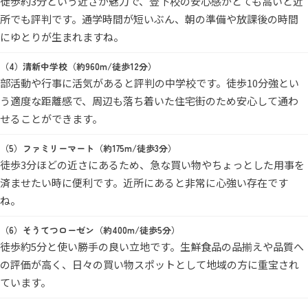
徒歩約3分という近さが魅力で、登下校の安心感がとても高いと近
所でも評判です。通学時間が短いぶん、朝の準備や放課後の時間
にゆとりが生まれますね。
清新中学校（約960m/徒歩12分）
部活動や行事に活気があると評判の中学校です。徒歩10分強とい
う適度な距離感で、周辺も落ち着いた住宅街のため安心して通わ
せることができます。
ファミリーマート（約175m/徒歩3分）
徒歩3分ほどの近さにあるため、急な買い物やちょっとした用事を
済ませたい時に便利です。近所にあると非常に心強い存在です
ね。
そうてつローゼン（約400m/徒歩5分）
徒歩約5分と使い勝手の良い立地です。生鮮食品の品揃えや品質へ
の評価が高く、日々の買い物スポットとして地域の方に重宝され
ています。