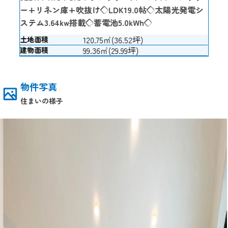
ー+リネン庫+吹抜け◇LDK19.0帖◇太陽光発電シ
ステム3.64kw搭載◇蓄電池5.0kWh◇
120.75㎡(36.52坪)
土地面積
99.36㎡(29.99坪)
建物面積
物件写真
住まいの様子