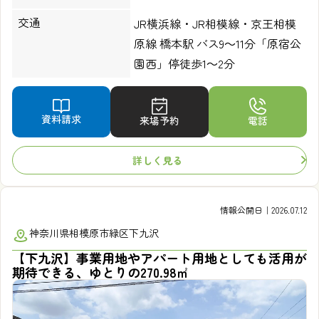
交通
JR横浜線・JR相模線・京王相模
原線 橋本駅 バス9～11分「原宿公
園西」停徒歩1～2分
資料請求
来場予約
電話
詳しく見る
情報公開日｜2026.07.12
神奈川県相模原市緑区下九沢
【下九沢】事業用地やアパート用地としても活用が
期待できる、ゆとりの270.98㎡