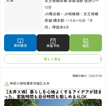
京王相模原線 多摩境駅 徒歩12～
13分
JR横浜線・JR相模線・京王相模
原線 橋本駅 バス8～10分「片
所」停徒歩4分
資料請求
来場予約
電話
詳しく見る
情報公開日｜2026.07.09
神奈川県相模原市緑区太井
【太井ⅩⅧ】暮らしを心地よくするアイデアが詰ま
った、家族時間も自分時間も愉しめる4LDK