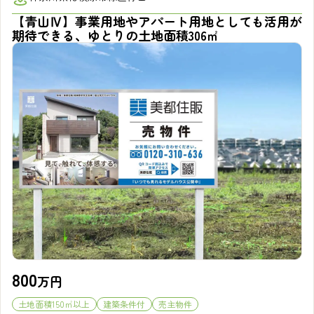
【青山Ⅳ】事業用地やアパート用地としても活用が
期待できる、ゆとりの土地面積306㎡
800
万円
土地面積150㎡以上
建築条件付
売主物件