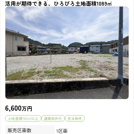
活用が期待できる、ひろびろ土地面積1089㎡
6,600
万円
土地面積150㎡以上
建築条件付
売主物件
販売区画数
1区画