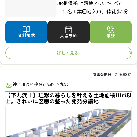
JR相模線 上溝駅 バス9～12分
「田名工業団地入口」停徒歩2分
資料請求
来場予約
電話
詳しく見る
情報公開日｜2026.08.01
神奈川県相模原市緑区下九沢
【下九沢Ⅰ】理想の暮らしを叶える土地面積111㎡以
上。きれいに区画の整った開発分譲地