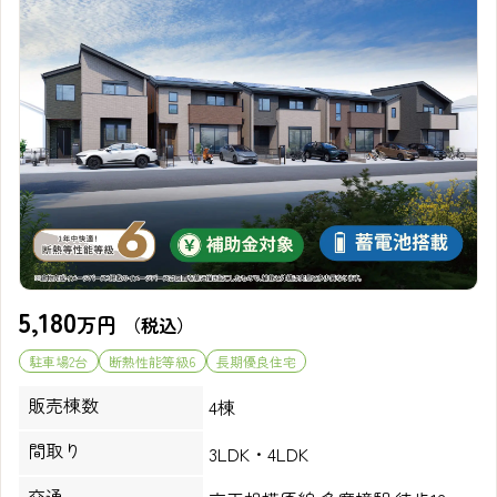
5,180
万円
（税込）
駐車場2台
断熱性能等級6
長期優良住宅
販売棟数
4棟
間取り
3LDK・4LDK
交通