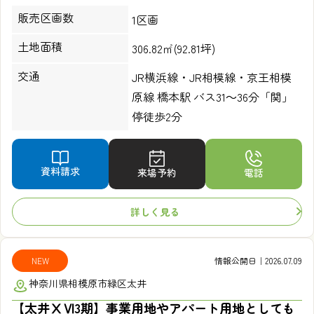
販売区画数
1区画
土地面積
306.82㎡(92.81坪)
交通
JR横浜線・JR相模線・京王相模
原線 橋本駅 バス31～36分「関」
停徒歩2分
資料請求
来場予約
電話
詳しく見る
NEW
情報公開日｜2026.07.09
神奈川県相模原市緑区太井
【太井ⅩⅥ3期】事業用地やアパート用地としても