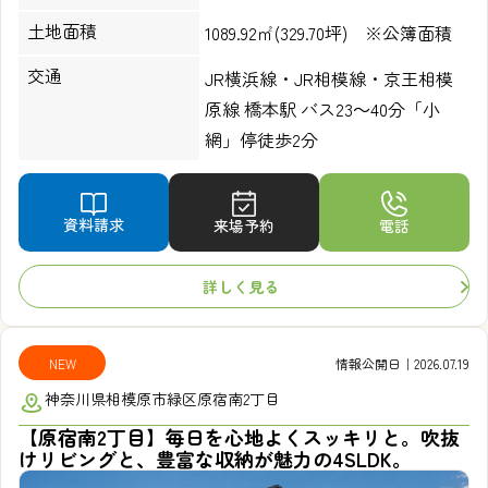
土地面積
1089.92㎡(329.70坪) ※公簿面積
交通
JR横浜線・JR相模線・京王相模
原線 橋本駅 バス23～40分「小
網」停徒歩2分
資料請求
来場予約
電話
詳しく見る
NEW
情報公開日｜2026.07.19
神奈川県相模原市緑区原宿南2丁目
【原宿南2丁目】毎日を心地よくスッキリと。吹抜
けリビングと、豊富な収納が魅力の4SLDK。