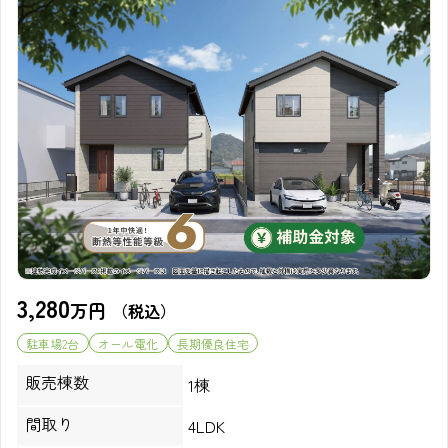
3,280
万円
（税込）
駐車場2台
オール電化
長期優良住宅
販売棟数
1棟
間取り
4LDK