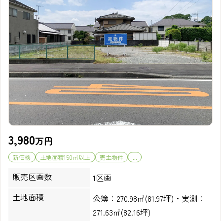
3,980
万円
新価格
土地面積150㎡以上
売主物件
...
販売区画数
1区画
土地面積
公簿：270.98㎡(81.97坪)・実測：
271.63㎡(82.16坪)