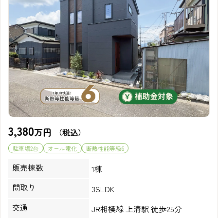
3,380
万円
（税込）
駐車場2台
オール電化
断熱性能等級6
販売棟数
1棟
間取り
3SLDK
交通
JR相模線 上溝駅 徒歩25分