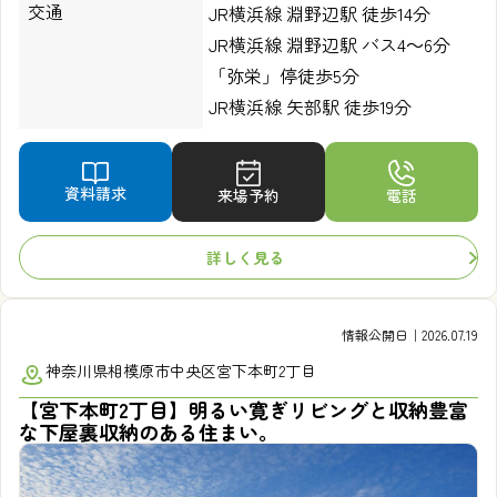
交通
JR横浜線 淵野辺駅 徒歩14分
JR横浜線 淵野辺駅 バス4～6分
「弥栄」停徒歩5分
JR横浜線 矢部駅 徒歩19分
資料請求
来場予約
電話
詳しく見る
情報公開日｜2026.07.19
神奈川県相模原市中央区宮下本町2丁目
【宮下本町2丁目】明るい寛ぎリビングと収納豊富
な下屋裏収納のある住まい。