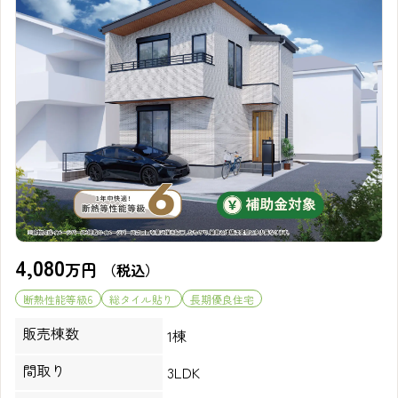
4,080
万円
（税込）
断熱性能等級6
総タイル貼り
長期優良住宅
販売棟数
1棟
間取り
3LDK