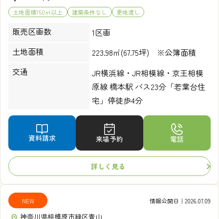
土地面積150㎡以上
建築条件なし
更地渡し
販売区画数
1区画
土地面積
223.98㎡(67.75坪) ※公簿面積
交通
JR横浜線・JR相模線・京王相模
原線 橋本駅 バス23分「若葉台住
宅」停徒歩4分
資料請求
来場予約
電話
詳しく見る
NEW
情報公開日｜2026.07.09
神奈川県相模原市緑区青山