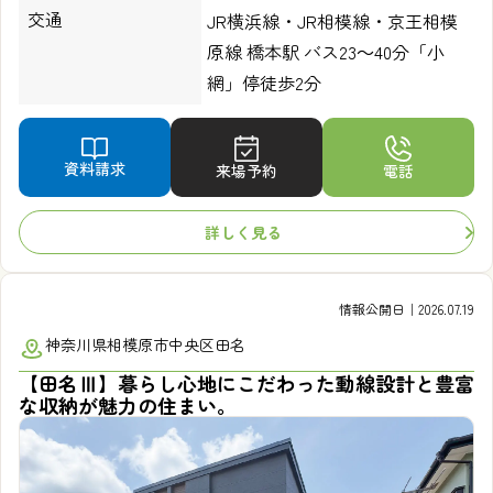
交通
JR横浜線・JR相模線・京王相模
原線 橋本駅 バス23～40分「小
網」停徒歩2分
資料請求
来場予約
電話
詳しく見る
情報公開日｜2026.07.19
神奈川県相模原市中央区田名
【田名Ⅲ】暮らし心地にこだわった動線設計と豊富
な収納が魅力の住まい。