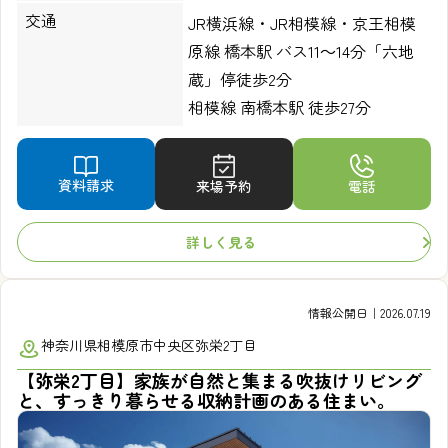
交通
JR横浜線・JR相模線・京王相模
原線 橋本駅 バス11～14分「六地
蔵」停徒歩2分
相模線 南橋本駅 徒歩27分
資料請求
来場予約
電話
詳しく見る
情報公開日｜2026.07.19
神奈川県相模原市中央区弥栄2丁目
【弥栄2丁目】家族が自然と集まる吹抜けリビング
と、すっきり暮らせる収納計画のある住まい。