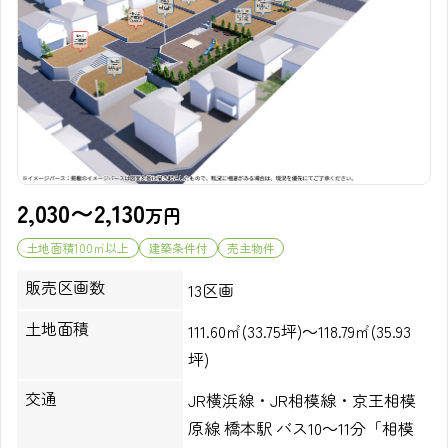
2,030〜2,130
万円
土地面積100㎡以上
建築条件付
売主物件
販売区画数
13区画
土地面積
111.60㎡(33.75坪)～118.79㎡(35.93
坪)
交通
JR横浜線・JR相模線・京王相模
原線 橋本駅 バス10～11分「相模