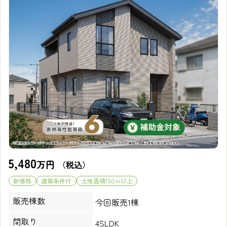
5,480
万円
（税込）
新価格
建築条件付
土地面積150㎡以上
販売棟数
今回販売1棟
間取り
4SLDK