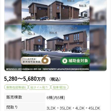
5,280〜5,680
万円
（税込）
断熱性能等級6
総タイル貼り
駐車場2台
販売棟数
6棟(内5棟)
間取り
3LDK・3SLDK・4LDK・4SLDK