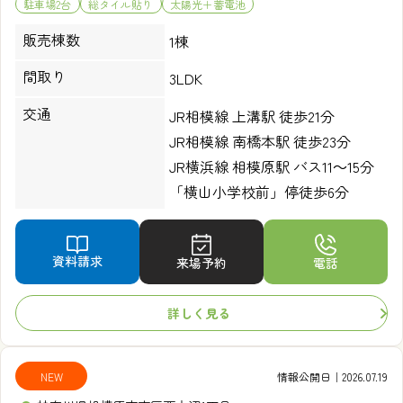
駐車場2台
総タイル貼り
太陽光＋蓄電池
販売棟数
1棟
間取り
3LDK
交通
JR相模線 上溝駅 徒歩21分
JR相模線 南橋本駅 徒歩23分
JR横浜線 相模原駅 バス11～15分
「横山小学校前」停徒歩6分
資料請求
来場予約
電話
詳しく見る
NEW
情報公開日｜2026.07.19