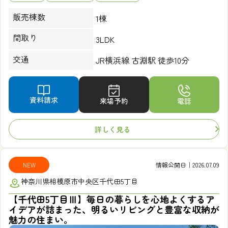
販売棟数
1棟
間取り
3LDK
交通
JR横浜線 古淵駅 徒歩10分
資料請求
来場予約
電話
詳しく見る
NEW
情報公開日｜2026.07.09
神奈川県相模原市中央区千代田5丁目
【千代田5丁目Ⅲ】毎日の暮らしを心地よくするア
イデアが詰まった、明るいリビングと豊富な収納が
魅力の住まい。