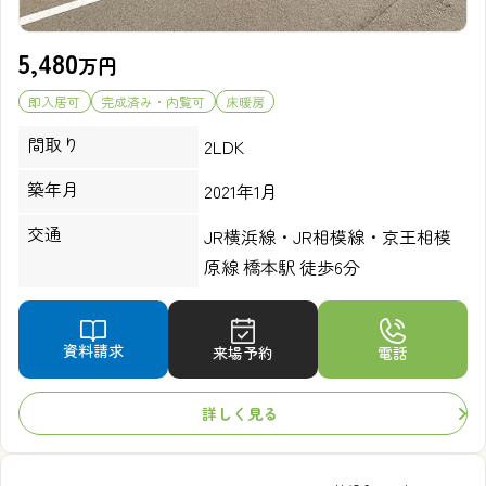
5,480
万円
即入居可
完成済み・内覧可
床暖房
間取り
2LDK
築年月
2021年1月
交通
JR横浜線・JR相模線・京王相模
原線 橋本駅 徒歩6分
資料請求
来場予約
電話
詳しく見る