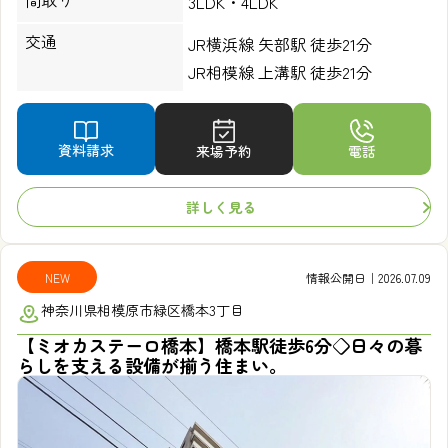
3LDK・4LDK
交通
JR横浜線 矢部駅 徒歩21分
JR相模線 上溝駅 徒歩21分
資料請求
来場予約
電話
詳しく見る
NEW
情報公開日｜2026.07.09
神奈川県相模原市緑区橋本3丁目
【ミオカステーロ橋本】橋本駅徒歩6分◇日々の暮
らしを支える設備が揃う住まい。