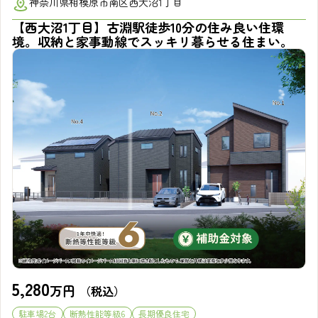
神奈川県相模原市南区西大沼1丁目
【西大沼1丁目】古淵駅徒歩10分の住み良い住環
境。収納と家事動線でスッキリ暮らせる住まい。
5,280
万円
（税込）
駐車場2台
断熱性能等級6
長期優良住宅