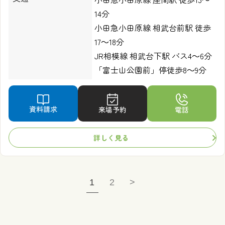
14分
小田急小田原線 相武台前駅 徒歩
17～18分
JR相模線 相武台下駅 バス4～6分
「富士山公園前」停徒歩8～9分
資料請求
来場予約
電話
詳しく見る
1
2
>