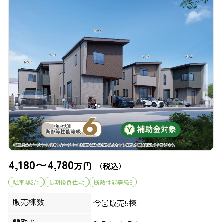
4,180〜4,780
万円
（税込）
駐車場2台
長期優良住宅
断熱性能等級6
販売棟数
今回販売5棟
間取り