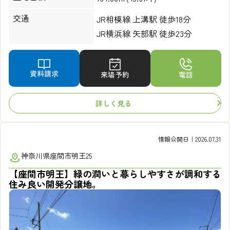
交通
JR相模線 上溝駅 徒歩18分
JR横浜線 矢部駅 徒歩23分
資料請求
来場予約
電話
詳しく見る
情報公開日｜2026.07.31
神奈川県座間市明王25
【座間市明王】緑の潤いと暮らしやすさが調和する
住み良い開発分譲地。