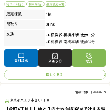
総タイル貼り
駐車場2台
長期優良住宅
販売棟数
1棟
間取り
3LDK
交通
JR横浜線 相模原駅 徒歩11分
JR相模線 南橋本駅 徒歩14分
資料請求
来場予約
電話
詳しく見る
情報公開日｜2026.07.09
東京都八王子市台町4丁目
【台町4丁目Ⅱ】ゆとりの土地面積168㎡で叶える理