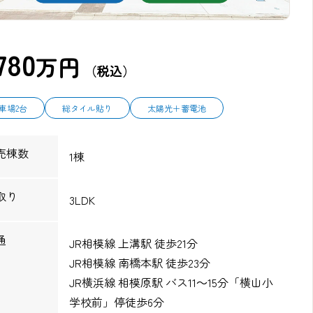
780
万円
（税込）
車場2台
総タイル貼り
太陽光＋蓄電池
売棟数
1棟
取り
3LDK
通
JR相模線 上溝駅 徒歩21分
JR相模線 南橋本駅 徒歩23分
JR横浜線 相模原駅 バス11～15分「横山小
学校前」停徒歩6分