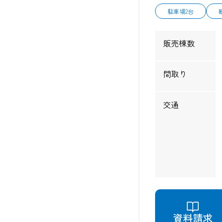
駐車場2台
販売棟数
間取り
交通
資料請求