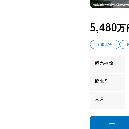
5,480
万
駐車場2台
販売棟数
間取り
交通