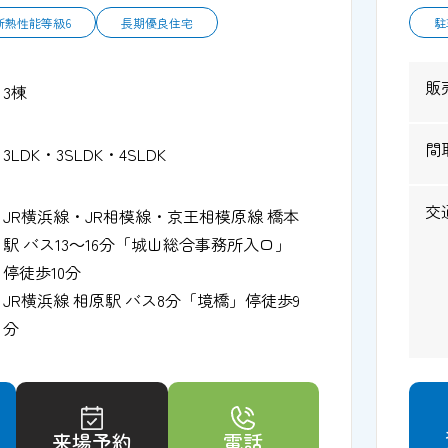
断熱性能等級6
長期優良住宅
駐
販
3棟
間
3LDK・3SLDK・4SLDK
交
JR横浜線・JR相模線・京王相模原線 橋本
駅 バス13～16分「城山総合事務所入口」
停徒歩10分
JR横浜線 相原駅 バス8分「境橋」停徒歩9
分
来場予約
電話