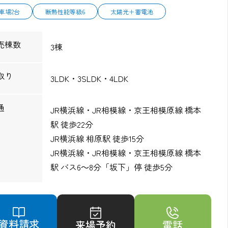
車場2台
断熱性能等級6
太陽光＋蓄電池
売棟数
3棟
取り
3LDK・3SLDK・4LDK
通
JR横浜線・JR相模線・京王相模原線 橋本
駅 徒歩22分
JR横浜線 相原駅 徒歩15分
JR横浜線・JR相模線・京王相模原線 橋本
駅 バス6～8分「坂下」停 徒歩5分
資料請求
来場予約
電話