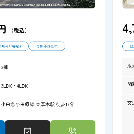
4,
円
（税込）
断熱性能等級6
長期優良住宅
駐
販
3棟
間
3LDK・4LDK
交
小田急小田原線 本厚木駅 徒歩17分