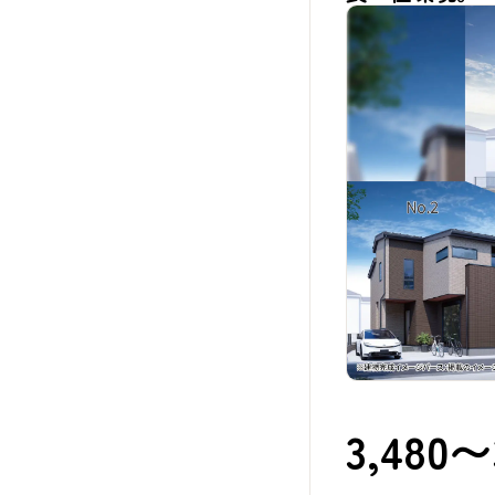
3,480〜