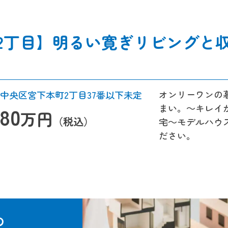
2丁目】明るい寛ぎリビングと
オンリーワンの
中央区宮下本町2丁目37番以下未定
まい。～キレイ
180
万円
（税込）
宅～モデルハウ
ださい。
の