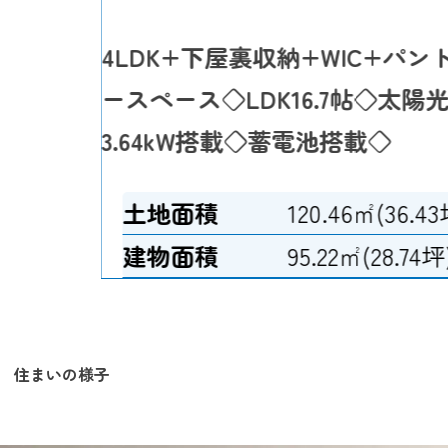
4LDK+下屋裏収納+WIC+パ
ースペース◇LDK16.7帖◇太
3.64kW搭載◇蓄電池搭載◇
土地面積
120.46㎡(36.43
建物面積
95.22㎡(28.74坪
住まいの様子