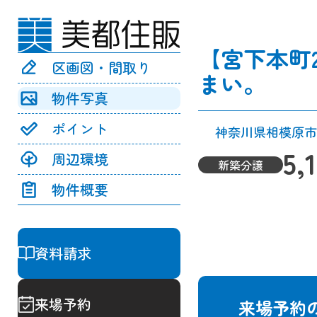
【宮下本町
区画図・間取り
まい。
物件写真
ポイント
神奈川県相模原市
5,
周辺環境
新築分譲
物件概要
資料請求
来場予約
来場予約