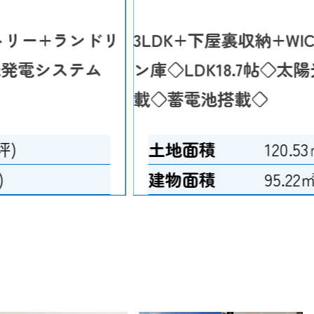
ントリー+ランドリ
3LDK+下屋裏収納+WI
陽光発電システム
ン庫◇LDK18.7帖◇太陽
載◇蓄電池搭載◇
坪)
土地面積
120.5
)
建物面積
95.22