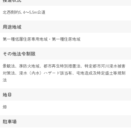
北西側約5. 4～5.5m公道
用途地域
第一種低層住居専用地域・第一種住居地域
その他法令制限
景観法、準防火地域、都市再生特別措置法、特定都市河川浸水被害
対策法、浸水（内水）ハザード該当有、宅地造成及特定盛土等規制
法
地目
畑
駐車場