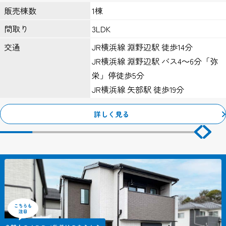
すっきり暮らせる収納計画のある住まい。
はこのプライバシーポリシーの適用を当社が保証するものではあり
1棟
販売棟数
ません。
3LDK
間取り
ＩＰアドレスについて
JR横浜線 淵野辺駅 徒歩14分
交通
当サイトのアクセスログよりお客様のIPアドレスを以下の理由のた
JR横浜線 淵野辺駅 バス4～6分「弥
め利用する場合があります。
ただし個人でドメインを取得し、そのWebサーバーの設置場所から
栄」停徒歩5分
アクセスされている等の特殊な場合を除き、IPアドレスから個人が
JR横浜線 矢部駅 徒歩19分
特定できることはありません。
１、Webサーバーで発生した問題を突き止めるため。
詳しく見る
２、Webサイトの管理のため。
クッキー（Cookie）について
当サイトではサービスの機能実現のための情報収集手段として、ク
ッキーを使用する場合があります。
クッキーとは、お客様がWebサイトを訪れた際に、お客様のコンピ
ューター内に記録される小さな情報（テキストファイル）のこと
で、主にシステムが個々のユーザーを認識するために使用していま
す。
これにより一度入力いただいた情報を次回より再度入力していただ