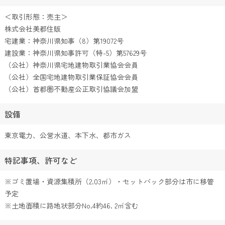
＜取引形態：売主＞
株式会社美都住販
宅建業：神奈川県知事（8）第19072号
建設業：神奈川県知事許可（特-5）第57629号
（公社）神奈川県宅地建物取引業協会会員
（公社）全国宅地建物取引業保証協会会員
（公社）首都圏不動産公正取引協議会加盟
設備
東京電力、公営水道、本下水、都市ガス
特記事項、許可など
※ゴミ置場・資源集積所（2.03㎡）・セットバック部分は市に移管
予定
※土地面積に路地状部分No.4約46. 2㎡含む