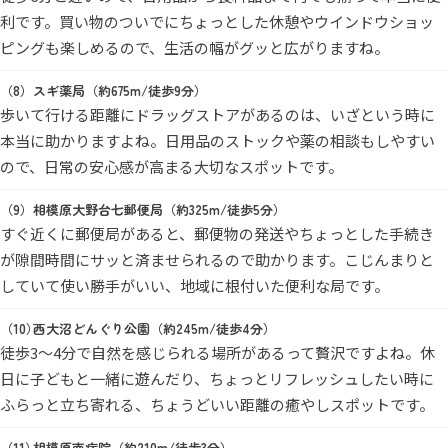
利です。買い物のついでにちょっとした休憩やウインドウショッ
ピングも楽しめるので、生活の幅がグッと広がりますね。
スギ薬局（約675m/徒歩9分）
歩いて行ける距離にドラッグストアがあるのは、いざという時に
本当に助かりますよね。日用品のストックや薬の相談もしやすい
ので、日常の安心感が高まる大切なスポットです。
相模原大野台七郵便局（約325m/徒歩5分）
すぐ近くに郵便局があると、郵便物の発送やちょっとした手続き
が隙間時間にサッと済ませられるので助かります。こじんまりと
していて使い勝手がいい、地域に根付いた便利な局です。
西大沼どんぐり公園（約245m/徒歩4分）
徒歩3～4分で自然を感じられる場所があるって贅沢ですよね。休
日に子どもと一緒に遊んだり、ちょっとリフレッシュしたい時に
ふらっと立ち寄れる、ちょうどいい距離の癒やしスポットです。
相模原南病院（約210m/徒歩3分）