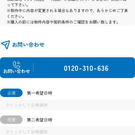
って下さい。
※制作中に内容が変更される場合もありますので、あらかじめご了承
ください。
※購入の前には物件内容や契約条件のご確認をお願い致します。
※掲載の完成予想パース・全体区画イメージ図・外構イメージ図・建
物配置図は図面を基に描き起こしたもので、実際とは異なります。
※図面と現況が異なる場合は現況優先とさせて頂きます。
お問い合わせ
0120-310-636
お問い合わせ
必須
第一希望日時
任意
第二希望日時