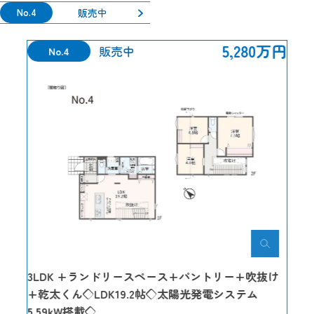
No.4
販売中
5,280万円
販売中
No.4
3LDK +ランドリースペース+パントリー+吹抜け
+乾太くん◇LDK19.2帖◇太陽光発電システム
5.59kW搭載◇