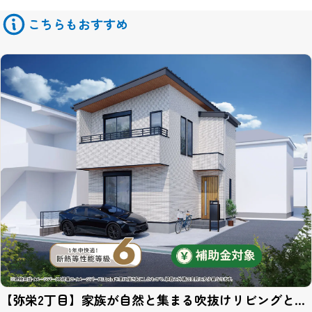
また物件情報や会員情報誌、キャンペーンのお知らせ等を送付させ
ていただくことがあります。
こちらもおすすめ
このような情報提供を希望されないお客様は、ご面倒でも当サイト
管理者までお申し出ください。
当社はセキュリティに関して収集した個人情報は、適切な管理のも
とで安全に保管し、不正アクセス、紛失、破壊、改竄、漏洩等から
保護するための対策を講じ、業務の委託先にもこれを徹底するよう
指導いたします。
個人情報の開示
当社がお預かりした個人情報は、下記のいずれかに該当する場合を
除いていかなる第三者にも開示いたしません。
１、お客様の同意がある場合。
２、法令の規定に基づく、裁判所等の命令・請求によるとき。
３、警察等の捜査協力のため。
４、当サイトに個人情報の収集にあたり掲示された規約等により、
特段の定めがあるとき。
第三者とのリンク
【弥栄2丁目】家族が自然と集まる吹抜けリビングと、
当サイトの第三者とのリンクにおいて、リンク先サイト内において