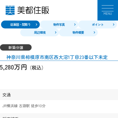
MENU
区画図・間取り
物件写真
ポイント
周辺環境
物件概要
新築分譲
神奈川県相模原市南区西大沼1丁目23番以下未定
万円
5,280
（税込）
交通
JR横浜線 古淵駅 徒歩10分