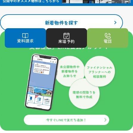
く手間が省けます。
ただし、記録される情報にはお客様個人を特定するものは一切含ま
れません。
当サイトで利用するクッキーの情報は、当サイトのサービスを利用
新着物件を探す
する以外にはまったく意味のない情報です。
こうしたクッキーを利用した情報収集が不本意でしたら、ご使用の
資料請求
ブラウザでクッキーの受け入れを拒否する設定をすることも可能で
電話
来場予約
す。
ただし、クッキーを受け入れない設定にすると、当サイトのいくつ
かのサービス・機能が正しく作動しない場合もありますので、ご了
承ください。
安全管理措置
取得した個人情報について、漏えい、滅失又はき損の防止等、その
管理のために必要かつ適切な安全管理措置を講じます。また、取得
した個人情報を取り扱う従業者や委託先（再委託先を含みます）に
対して、必要かつ適切な監督を行います。
プライバシーポリシーの改定について
当サイトにおけるプライバシーポリシーの改定につきましては、個