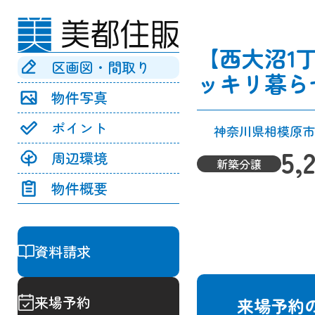
【西大沼1
区画図・間取り
ッキリ暮ら
物件写真
ポイント
神奈川県相模原市
5,
周辺環境
新築分譲
物件概要
資料請求
来場予約
来場予約