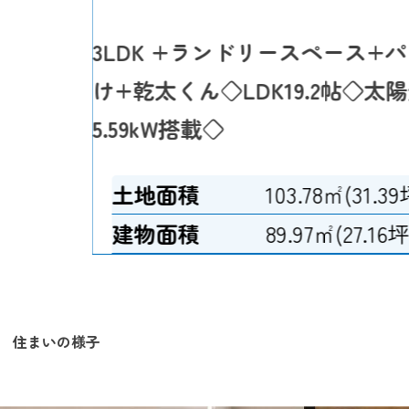
3LDK +ランドリースペース+
け+乾太くん◇LDK19.2帖◇
5.59kW搭載◇
土地面積
103.78㎡(31.39
建物面積
89.97㎡(27.16坪
住まいの様子