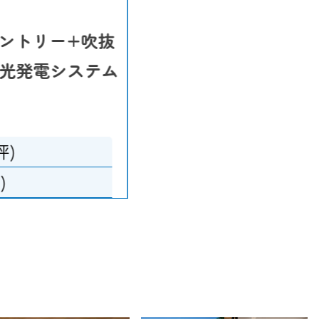
パントリー+吹抜
太陽光発電システム
坪)
)