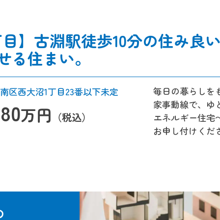
丁目】古淵駅徒歩10分の住み良
せる住まい。
毎日の暮らしを
南区西大沼1丁目23番以下未定
家事動線で、ゆ
280
万円
（税込）
エネルギー住宅
お申し付けくだ
の