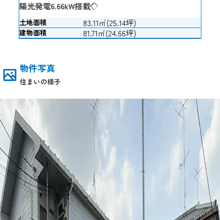
陽光発電6.66kW搭載◇
83.11㎡(25.14坪)
土地面積
81.71㎡(24.66坪)
建物面積
物件写真
住まいの様子