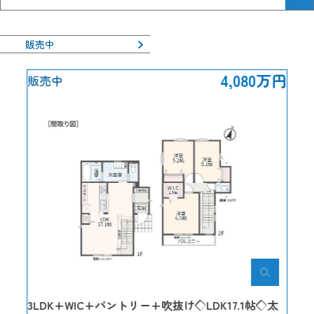
販売中
4,080万円
販売中
3LDK+WIC+パントリー+吹抜け◇LDK17.1帖◇太