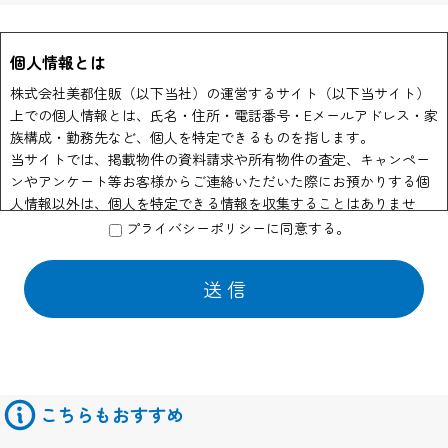
個人情報とは
株式会社美都住販（以下当社）の運営するサイト（以下当サイト）
上での個人情報とは、氏名・住所・電話番号・Eメールアドレス・家
族構成・勤務先など、個人を特定できるものを指します。
当サイトでは、掲載物件の資料請求や所有物件の査定、キャンペー
ンやアンケート等お客様からご連絡いただいた際にお預かりする個
人情報以外は、個人を特定できる情報を収集することはありませ
ん。
プライバシーポリシーに同意する。
個人情報の利用
当社はお客様からのお申し出により物件資料の送付、会員情報誌や
商品の発送などの為に他の会社に業務の一部を委託する場合があり
ます。 この場合はサービスの提供に必要な情報のみを開示いたして
おります。
また物件情報や会員情報誌、キャンペーンのお知らせ等を送付させ
ていただくことがあります。
こちらもおすすめ
このような情報提供を希望されないお客様は、ご面倒でも当サイト