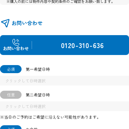
※購入の前には物件内容や契約条件のご確認をお願い致します。
※掲載の完成予想パース・全体区画イメージ図・外構イメージ図・建
物配置図は図面を基に描き起こしたもので、実際とは異なります。
※図面と現況が異なる場合は現況優先とさせて頂きます。
お問い合わせ
0120-310-636
お問い合わせ
必須
第一希望日時
任意
第二希望日時
※当日のご予約はご希望に沿えない可能性があります。