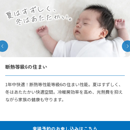
の住まい
樹脂サ
！断熱等性能等級6の住まい性能。夏はすずしく、
樹脂サッ
かい快適空間。冷暖房効率を高め、光熱費を抑え
影響を大
の健康も守ります。
住み心地
来場予約の
お申し込みはこちら