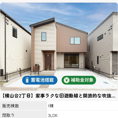
管理者までお申し出ください。
当社はセキュリティに関して収集した個人情報は、適切な管理のも
とで安全に保管し、不正アクセス、紛失、破壊、改竄、漏洩等から
保護するための対策を講じ、業務の委託先にもこれを徹底するよう
指導いたします。
個人情報の開示
当社がお預かりした個人情報は、下記のいずれかに該当する場合を
除いていかなる第三者にも開示いたしません。
１、お客様の同意がある場合。
２、法令の規定に基づく、裁判所等の命令・請求によるとき。
３、警察等の捜査協力のため。
４、当サイトに個人情報の収集にあたり掲示された規約等により、
特段の定めがあるとき。
第三者とのリンク
【横山台2丁目】家事ラクな回遊動線と開放的な吹抜け
当サイトの第三者とのリンクにおいて、リンク先サイト内において
リビングのある住まい。
はこのプライバシーポリシーの適用を当社が保証するものではあり
1棟
販売棟数
ません。
3LDK
間取り
ＩＰアドレスについて