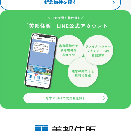
当サイトで利用するクッキーの情報は、当サイトのサービスを利用
新着物件を探す
する以外にはまったく意味のない情報です。
こうしたクッキーを利用した情報収集が不本意でしたら、ご使用の
ブラウザでクッキーの受け入れを拒否する設定をすることも可能で
す。
ただし、クッキーを受け入れない設定にすると、当サイトのいくつ
かのサービス・機能が正しく作動しない場合もありますので、ご了
承ください。
安全管理措置
取得した個人情報について、漏えい、滅失又はき損の防止等、その
管理のために必要かつ適切な安全管理措置を講じます。また、取得
した個人情報を取り扱う従業者や委託先（再委託先を含みます）に
対して、必要かつ適切な監督を行います。
プライバシーポリシーの改定について
当サイトにおけるプライバシーポリシーの改定につきましては、個
人情報保護の観点から関係法令、各種通達や指導、社会通念に鑑み
内容の改善に努めてまいります。
なお改定については、当サイトにおいて掲載しお知らせするものと