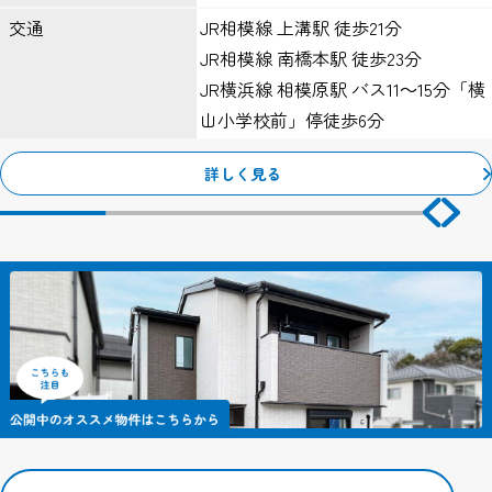
JR相模線 上溝駅 徒歩21分
交通
当サイトのアクセスログよりお客様のIPアドレスを以下の理由のた
JR相模線 南橋本駅 徒歩23分
め利用する場合があります。
ただし個人でドメインを取得し、そのWebサーバーの設置場所から
JR横浜線 相模原駅 バス11～15分「横
アクセスされている等の特殊な場合を除き、IPアドレスから個人が
山小学校前」停徒歩6分
特定できることはありません。
１、Webサーバーで発生した問題を突き止めるため。
詳しく見る
２、Webサイトの管理のため。
クッキー（Cookie）について
当サイトではサービスの機能実現のための情報収集手段として、ク
ッキーを使用する場合があります。
クッキーとは、お客様がWebサイトを訪れた際に、お客様のコンピ
ューター内に記録される小さな情報（テキストファイル）のこと
で、主にシステムが個々のユーザーを認識するために使用していま
す。
これにより一度入力いただいた情報を次回より再度入力していただ
く手間が省けます。
ただし、記録される情報にはお客様個人を特定するものは一切含ま
れません。