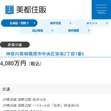
MENU
区画図・間取り
物件写真
ポイント
周辺環境
物件概要
新築分譲
神奈川県相模原市中央区弥栄2丁目7番5
万円
4,080
（税込）
交通
JR横浜線 淵野辺駅 徒歩14分
JR横浜線 淵野辺駅 バス4～6分「弥栄」停徒歩5分