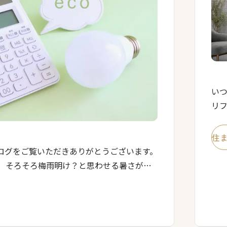
い
リ
せん
も有
住
ログをご覧いただきありがとうございます。
。 そろそろ梅雨明け？と思わせる暑さが続
もエアコンをつけていないと熟睡できず電気
ぶりにチェックしてみました。 我 […]