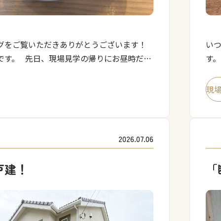
い
グをご覧いただきありがとうございます！
す。
です。 先日、現場見学の帰りにお昼時だっ
等
有名なラーメンを食べてきました！ お店の名
える
店」 どうやら醤油 […]
現
2026.07.06
戸建！
「