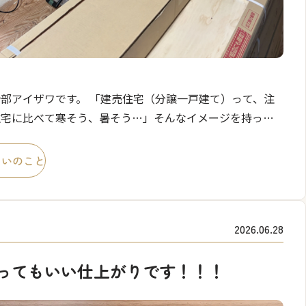
部アイザワです。 「建売住宅（分譲一戸建て）って、注
住宅に比べて寒そう、暑そう…」そんなイメージを持って
ませんか？ 現在建築中の美都住販の建売住宅は「断熱等級
をクリアした住宅です。 冬暖かく、夏涼しい快適性、 […]
まいのこと
2026.06.28
ってもいい仕上がりです！！！