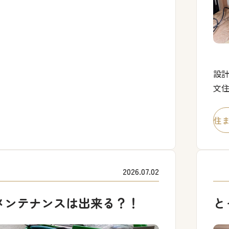
設計
文
い
6」
住
2026.07.02
メンテナンスは出来る？！
と