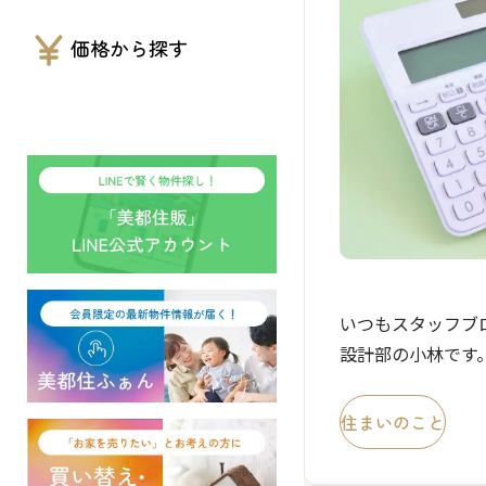
価格から探す
いつもスタッフブ
設計部の小林です
いてますね。 夜
代が気になり、久し
住まいのこと