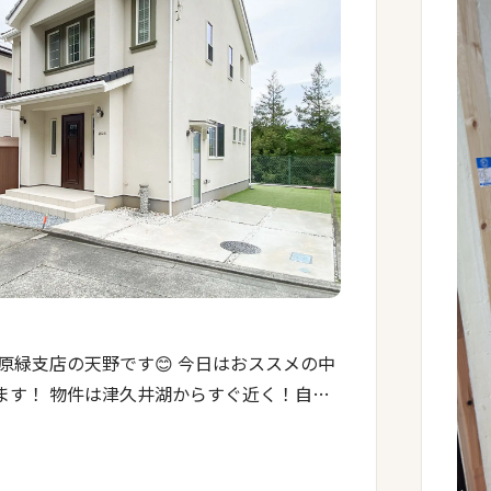
原緑支店の天野です😊 今日はおススメの中
ます！ 物件は津久井湖からすぐ近く！自然
環境にあります！ こだわりの詰まった注文
るリビング！ 憧れのアイランドキ […]