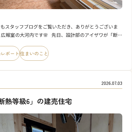
つもスタッフブログをご覧いただき、ありがとうございま
 広報室の大河内です🌸 先日、設計部のアイザワが「断熱
級6」の美都住販の建売住宅について、そしてその性能を支
気密性についてご紹介しました。 「 […]
場レポート
住まいのこと
2026.07.03
断熱等級6」の建売住宅