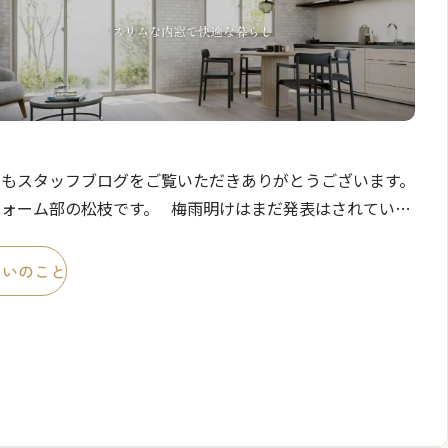
つもスタッフブログをご覧いただきありがとうございます。
フォーム部の松枝です。 梅雨明けはまだ発表はされていま
が蒸し暑い日が続いております。 今回は夏の暑さ対策に
効な内窓設置をオススメさせていた […]
まいのこと