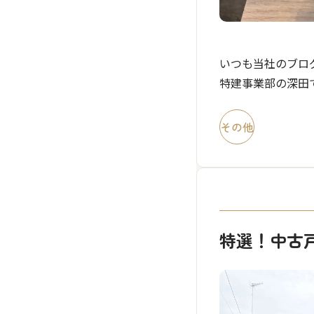
いつも当社のブロ
特建事業部の深田
たので 相模原で
前は「中村麺三郎商
その他
特選！中古