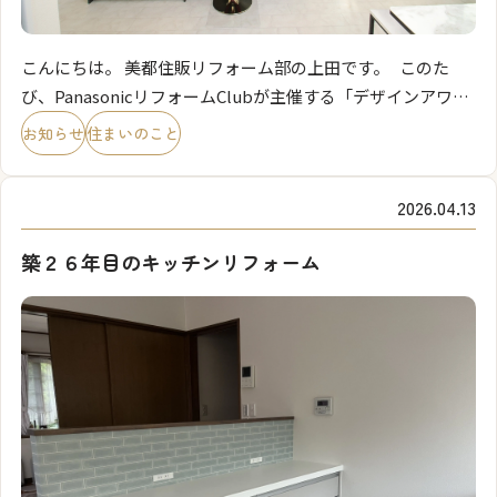
こんにちは。 美都住販リフォーム部の上田です。 このた
び、PanasonicリフォームClubが主催する「デザインアワー
ド」において、当社が手掛けた2作品が全国優秀賞を受賞い
お知らせ
住まいのこと
たしました。 Pa […]
2026.04.13
築２６年目のキッチンリフォーム