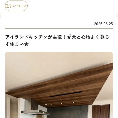
いませんか？ 現在建築中の美都住販の建売住宅は「断熱等級
住まいのこと
6」をクリアした住宅です。 冬暖かく、夏涼しい快適性、
[…]
2026.06.25
アイランドキッチンが主役！愛犬と心地よく暮ら
す住まい★