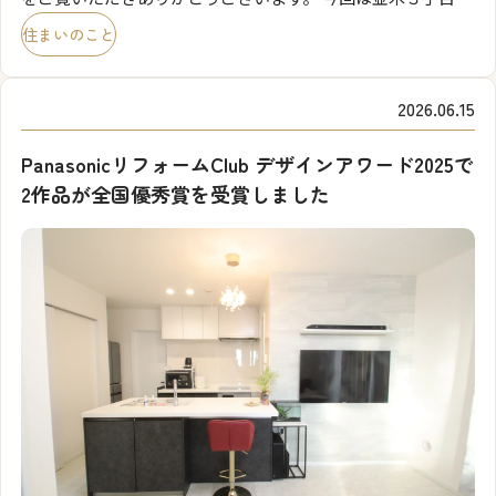
分譲住宅のご紹介です。 南側のタイルテラスと吹き抜けで、
住まいのこと
とても開放的で、陽だまりのある間取りとなっておりま […]
2026.06.15
PanasonicリフォームClub デザインアワード2025で
2作品が全国優秀賞を受賞しました