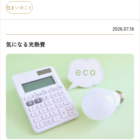
『HEMS(ヘムス)』という言葉を聞いたことはありますか？
住まいのこと
最近は補助金制度の影響もあり、新築住宅でもHEMSを採用
す […]
2026.07.16
気になる光熱費