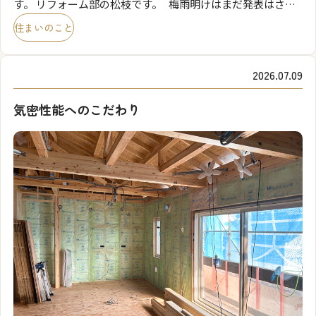
す。 リフォーム部の松枝です。 梅雨明けはまだ発表はされ
ていませんが蒸し暑い日が続いております。 今回は夏の暑さ
住まいのこと
対策にも有効な内窓設置をオススメさせていた […]
2026.07.09
気密性能へのこだわり