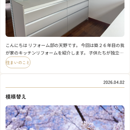
こんにちは リフォーム部の天野です。 今回は築２６年目の我
が家のキッチンリフォームを紹介します。 子供たちが独立し
夫婦二人になり今までの生活が大きく変わりました。 食器棚
住まいのこと
をなくし食器も最小限のお気に入りのものだけにしまし […]
2026.04.02
模様替え