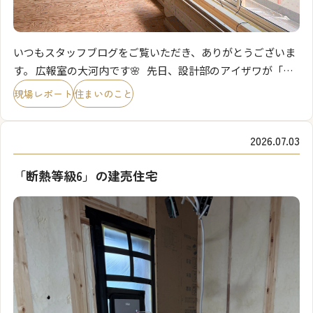
いつもスタッフブログをご覧いただき、ありがとうございま
す。 広報室の大河内です🌸 先日、設計部のアイザワが「断
熱等級6」の美都住販の建売住宅について、そしてその性能
現場レポート
住まいのこと
を支える気密性についてご紹介しました。 「 […]
2026.07.03
「断熱等級6」の建売住宅