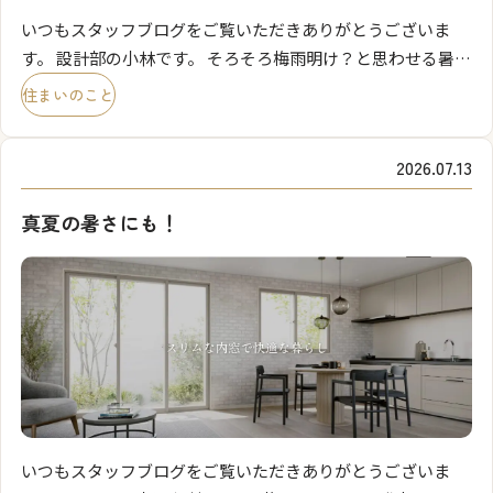
いつもスタッフブログをご覧いただきありがとうございま
す。 設計部の小林です。 そろそろ梅雨明け？と思わせる暑さ
が続いてますね。 夜もエアコンをつけていないと熟睡できず
住まいのこと
電気代が気になり、久しぶりにチェックしてみました。 我
[…]
2026.07.13
真夏の暑さにも！
いつもスタッフブログをご覧いただきありがとうございま