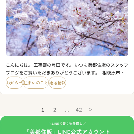
こんにちは。 工事部の豊田です。 いつも美都住販のスタッフ
ブログをご覧いただきありがとうございます。 相模原市役
所通りの桜は満開を迎え、すっかり暖かくなりました。 そろ
お知らせ
住まいのこと
地域情報
そろお部屋の模様替えでもしようかな？と […]
...
1
2
42
>