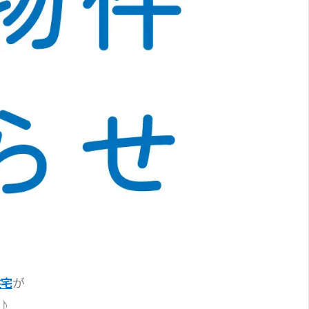
が
住宅
♪