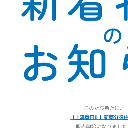
このたび新たに、
【上溝番田Ⅲ】新築分譲
販売開始になりました