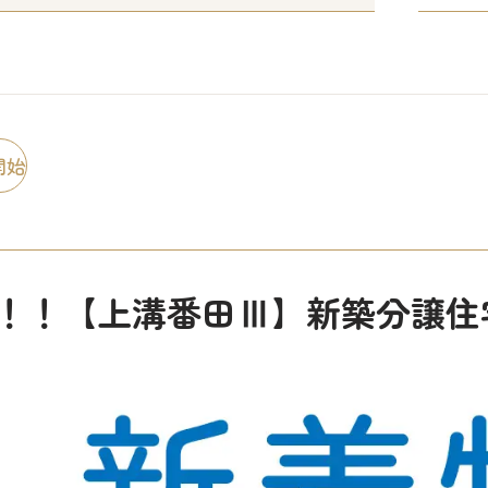
開始
！！【上溝番田Ⅲ】新築分譲住