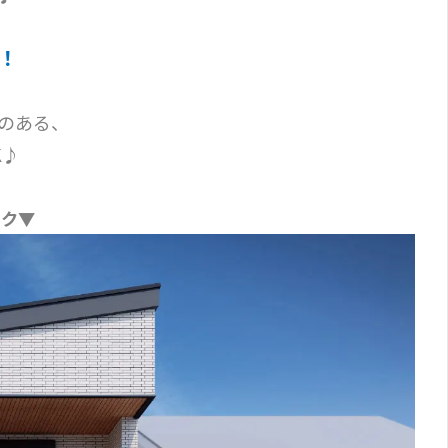
！
のある、
K♪
ック▼