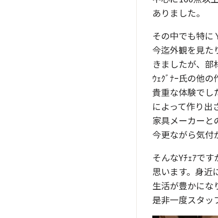
ありました。
その中でも特にＹ
今迄外観を見た
きましたが、部
ｳｪｸﾞﾅｰ氏の
貴重な体験でし
によって作り出
家具メーカーと
今更ながら気付
そんなYﾁｪｱで
思います。身近
生活が豊かにな
是非一度スタッ