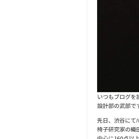
いつもブログを
設計部の武部で
先日、渋谷にてﾊﾝ
椅子研究家の織田
中心に160点