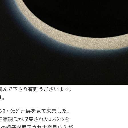
読んで下さり有難うございます。
す。
ｽ・ｳｪｸﾞﾅｰ展を見て来ました。
憲嗣氏が収集されたｺﾚｸｼｮﾝを
以上の椅子が展示され大変見応えが