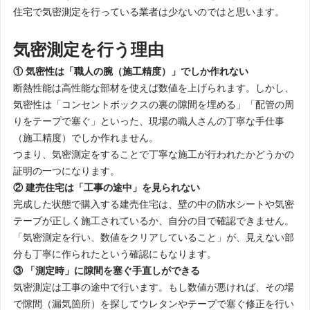
住宅で気密測定を行っている業者は少ないのではと思います。
気密測定を行う理由
① 気密性は「職人の腕（施工精度）」でしか作れない
断熱性能は高性能な部材を使えば数値を上げられます。しかし、
気密性は「コンセントボックスの裏の隙間を埋める」「配管の周
りをテープで塞ぐ」といった、現場の職人さんの丁寧な手仕事
（施工精度）でしか作れません。
つまり、気密測定をすることで丁寧な施工が行われたかどうかの
証明の一つになります。
② 建売住宅は「工事の途中」を見られない
完成した状態で購入する建売住宅は、壁の中の防水シートや気密
テープが正しく施工されているか、自分の目で確認できません。
「気密測定を行い、数値をクリアしていること」が、見えない部
分も丁寧に作られたという確認にもなります。
③ 「測定時」に隙間を塞ぐ手直しができる
気密測定は工事の途中で行います。もし数値が悪ければ、その場
で隙間（漏気箇所）を探してウレタンやテープで塞ぐ修正を行い