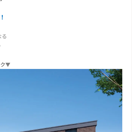
！
なる
♪
ック▼