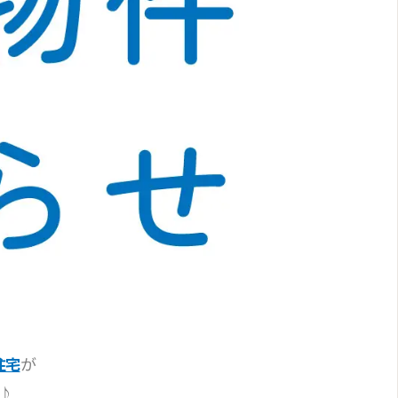
が
住宅
♪