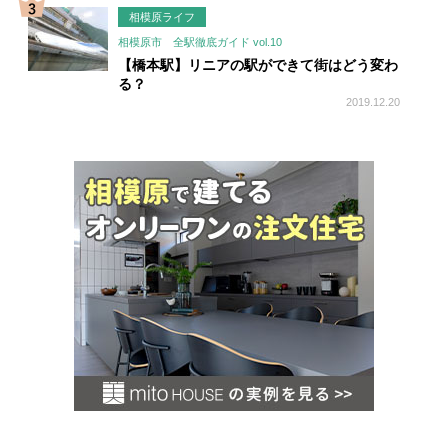
相模原ライフ
相模原市 全駅徹底ガイド vol.10
【橋本駅】リニアの駅ができて街はどう変わ
る？
2019.12.20
お
す
す
め
情
報