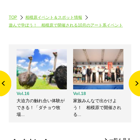
TOP
相模原イベント＆スポット情報
遊んで学ぼう！ 相模原で開催される10月のアート系イベント
Vol.16
Vol.18
大迫力の触れ合い体験が
家族みんなで出かけよ
できる！「ダチョウ牧
う！ 相模原で開催され
場...
る...
一覧を見る