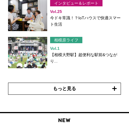
インタビュー＆レポート
Vol.25
今ドキ常識！？IoTハウスで快適スマー
ト生活
相模原ライフ
Vol.1
【相模大野駅】超便利な駅前&つなが
り...
もっと見る
NEW