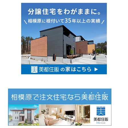
お
す
す
め
情
報