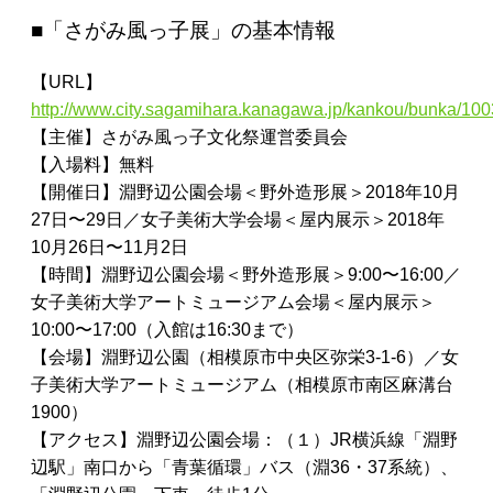
■「さがみ風っ子展」の基本情報
【URL】
http://www.city.sagamihara.kanagawa.jp/kankou/bunka/100
【主催】さがみ風っ子文化祭運営委員会
【入場料】無料
【開催日】淵野辺公園会場＜野外造形展＞2018年10月
27日〜29日／女子美術大学会場＜屋内展示＞2018年
10月26日〜11月2日
【時間】淵野辺公園会場＜野外造形展＞9:00〜16:00／
女子美術大学アートミュージアム会場＜屋内展示＞
10:00〜17:00（入館は16:30まで）
【会場】淵野辺公園（相模原市中央区弥栄3-1-6）／女
子美術大学アートミュージアム（相模原市南区麻溝台
1900）
【アクセス】淵野辺公園会場：（１）JR横浜線「淵野
辺駅」南口から「青葉循環」バス（淵36・37系統）、