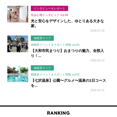
インタビュー＆レポート
住み心地インタビュー vol.46
光と安心をデザインした、ゆとりある大きな
家。
2026.07.28
相模原ライフ
相模原イベント＆スポット情報 vol.54
【大和市民まつり】おまつりの魅力、全部入
り！...
2026.06.15
相模原ライフ
相模原イベント＆スポット情報 vol.53
【七沢温泉】公園〜グルメ〜温泉の1日コース
を...
2026.05.31
RANKING