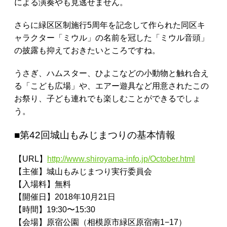
による演奏やも見逃せません。
さらに緑区区制施行5周年を記念して作られた同区キ
ャラクター「ミウル」の名前を冠した「ミウル音頭」
の披露も抑えておきたいところですね。
うさぎ、ハムスター、ひよこなどの小動物と触れ合え
る「こども広場」や、エアー遊具など用意されたこの
お祭り、子ども連れでも楽しむことができるでしょ
う。
■第42回城山もみじまつりの基本情報
【URL】
http://www.shiroyama-info.jp/October.html
【主催】城山もみじまつり実行委員会
【入場料】無料
【開催日】2018年10月21日
【時間】19:30〜15:30
【会場】原宿公園（相模原市緑区原宿南1−17）