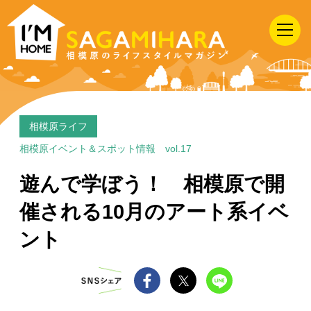
I'M
HOME
SAGAMIHARA
相
模
原
相模原ライフ
の
相模原イベント＆スポット情報 vol.17
ラ
遊んで学ぼう！ 相模原で開
イ
催される10月のアート系イベ
フ
ス
ント
タ
イ
ル