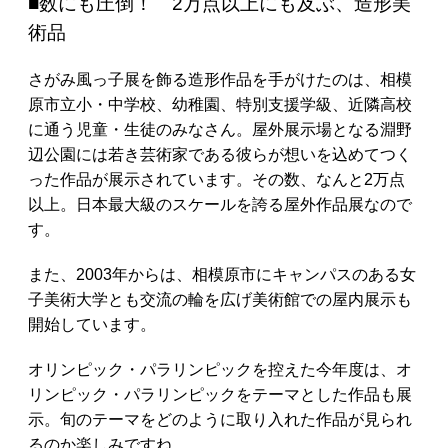
■数にも圧倒！ 2万点以上にも及ぶ、造形美
術品
さがみ風っ子展を飾る造形作品を手がけたのは、相模
原市立小・中学校、幼稚園、特別支援学級、近隣高校
に通う児童・生徒のみなさん。屋外展示場となる淵野
辺公園には若き芸術家である彼らが想いを込めてつく
った作品が展示されています。その数、なんと2万点
以上。日本最大級のスケールを誇る屋外作品展なので
す。
また、2003年からは、相模原市にキャンパスのある女
子美術大学とも交流の輪を広げ美術館での屋内展示も
開始しています。
オリンピック・パラリンピックを控えた今年度は、オ
リンピック・パラリンピックをテーマとした作品も展
示。旬のテーマをどのように取り入れた作品が見られ
るのか楽しみですね。