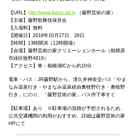
【URL】
http://www.fujino-art.jp
（藤野芸術の家）
【主催】藤野歌舞伎保存会
【入場料】無料
【開催日】2018年10月27日、28日
【時間】13時開演（12時開場）
【会場】藤野芸術の家クリエーションホール（相模原
市緑区牧野4819）
【アクセス】車：相模湖ICから約10分
電車・バス：JR藤野駅から、津久井神奈交バス「やま
なみ温泉行き・やまなみ温泉経由奧牧野行き・奧牧野
行き」にのり、「藤野芸術の家」バス停下車すぐ
【駐車場】あり ※駐車場の混雑が予想されるため、
公共交通機関の利用がおすすめ。詳細は藤野芸術の家
HPにて