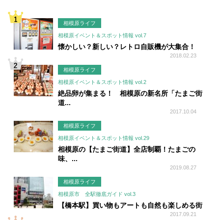
相模原ライフ
相模原イベント＆スポット情報 vol.7
懐かしい？新しい？レトロ自販機が大集合！
2018.02.23
相模原ライフ
相模原イベント＆スポット情報 vol.2
絶品卵が集まる！ 相模原の新名所「たまご街
道...
2017.10.04
相模原ライフ
相模原イベント＆スポット情報 vol.29
相模原の【たまご街道】全店制覇！たまごの
味、...
2019.08.27
相模原ライフ
相模原市 全駅徹底ガイド vol.3
【橋本駅】買い物もアートも自然も楽しめる街
2017.09.21