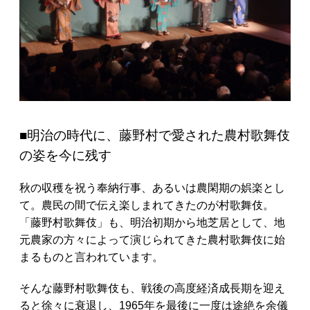
■明治の時代に、藤野村で愛された農村歌舞伎
の姿を今に残す
秋の収穫を祝う奉納行事、あるいは農閑期の娯楽とし
て。農民の間で伝え楽しまれてきたのが村歌舞伎。
「藤野村歌舞伎」も、明治初期から地芝居として、地
元農家の方々によって演じられてきた農村歌舞伎に始
まるものと言われています。
そんな藤野村歌舞伎も、戦後の高度経済成長期を迎え
ると徐々に衰退し、1965年を最後に一度は途絶を余儀