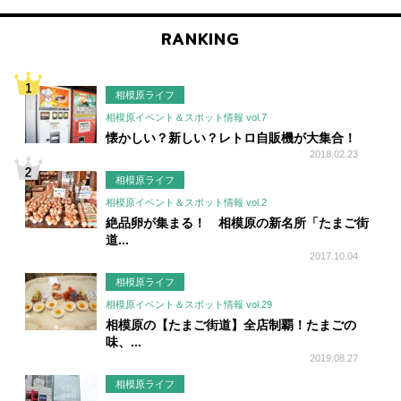
RANKING
相模原ライフ
相模原イベント＆スポット情報 vol.7
懐かしい？新しい？レトロ自販機が大集合！
2018.02.23
相模原ライフ
相模原イベント＆スポット情報 vol.2
絶品卵が集まる！ 相模原の新名所「たまご街
道...
2017.10.04
相模原ライフ
相模原イベント＆スポット情報 vol.29
相模原の【たまご街道】全店制覇！たまごの
味、...
2019.08.27
相模原ライフ