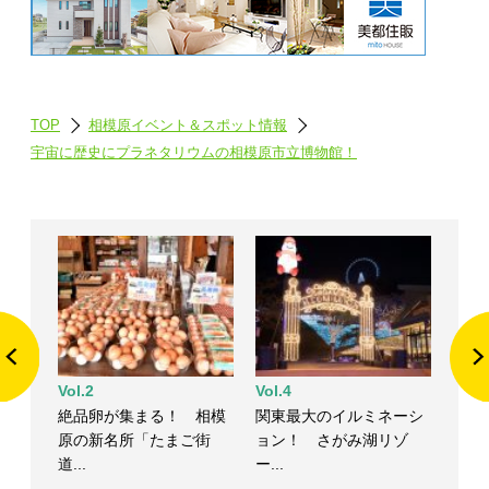
TOP
相模原イベント＆スポット情報
宇宙に歴史にプラネタリウムの相模原市立博物館！
Vol.2
Vol.4
絶品卵が集まる！ 相模
関東最大のイルミネーシ
原の新名所「たまご街
ョン！ さがみ湖リゾ
道...
ー...