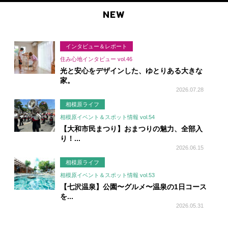
NEW
インタビュー＆レポート
住み心地インタビュー vol.46
光と安心をデザインした、ゆとりある大きな
家。
2026.07.28
相模原ライフ
相模原イベント＆スポット情報 vol.54
【大和市民まつり】おまつりの魅力、全部入
り！...
2026.06.15
相模原ライフ
相模原イベント＆スポット情報 vol.53
【七沢温泉】公園〜グルメ〜温泉の1日コース
を...
2026.05.31