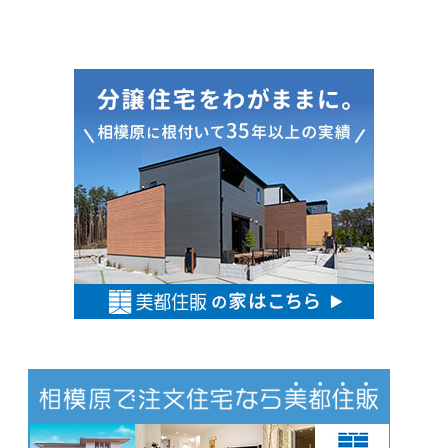
お
す
す
め
情
報