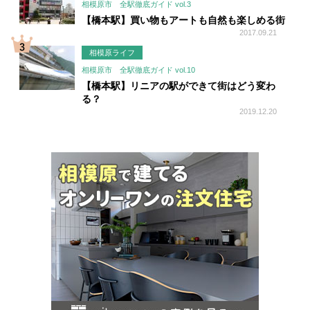
相模原市 全駅徹底ガイド vol.3
【橋本駅】買い物もアートも自然も楽しめる街
2017.09.21
相模原ライフ
相模原市 全駅徹底ガイド vol.10
【橋本駅】リニアの駅ができて街はどう変わ
る？
2019.12.20
お
す
す
め