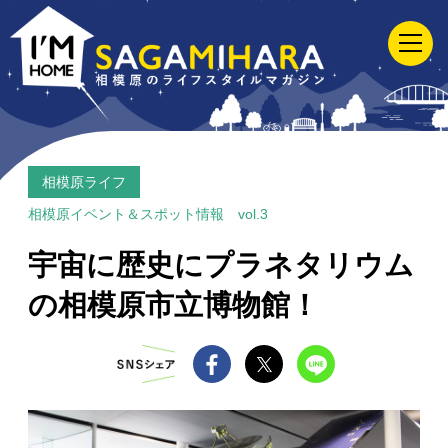
I'M
HOME
SAGAMIHARA
相
模
原
相模原ライフ
の
相模原イベント＆スポット情報 vol.3
ラ
宇宙に歴史にプラネタリウム
イ
の相模原市立博物館！
フ
ス
タ
イ
ル