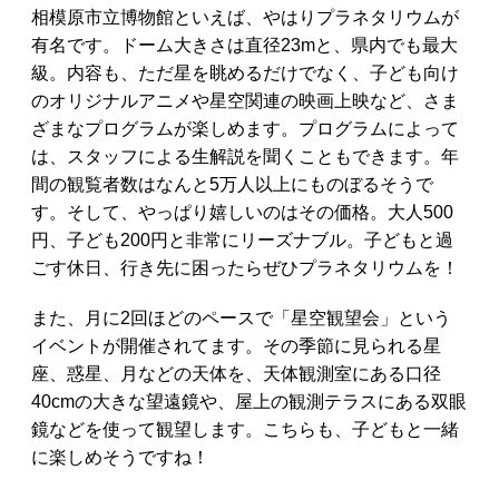
相模原市立博物館といえば、やはりプラネタリウムが
有名です。ドーム大きさは直径23mと、県内でも最大
級。内容も、ただ星を眺めるだけでなく、子ども向け
のオリジナルアニメや星空関連の映画上映など、さま
ざまなプログラムが楽しめます。プログラムによって
は、スタッフによる生解説を聞くこともできます。年
間の観覧者数はなんと5万人以上にものぼるそうで
す。そして、やっぱり嬉しいのはその価格。大人500
円、子ども200円と非常にリーズナブル。子どもと過
ごす休日、行き先に困ったらぜひプラネタリウムを！
また、月に2回ほどのペースで「星空観望会」という
イベントが開催されてます。その季節に見られる星
座、惑星、月などの天体を、天体観測室にある口径
40cmの大きな望遠鏡や、屋上の観測テラスにある双眼
鏡などを使って観望します。こちらも、子どもと一緒
に楽しめそうですね！