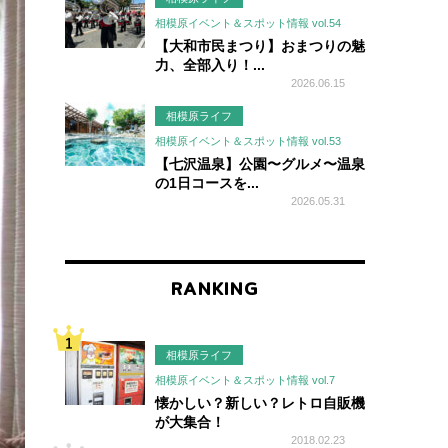
相模原イベント＆スポット情報 vol.54
【大和市民まつり】おまつりの魅
力、全部入り！...
2026.06.15
相模原ライフ
相模原イベント＆スポット情報 vol.53
【七沢温泉】公園〜グルメ〜温泉
の1日コースを...
2026.05.31
RANKING
相模原ライフ
相模原イベント＆スポット情報 vol.7
懐かしい？新しい？レトロ自販機
が大集合！
2018.02.23