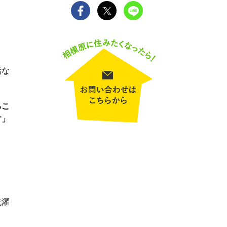
活な
るこ
す」
洗濯