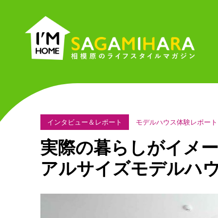
I'M
HOME
SAGAMIHARA
相
模
原
の
インタビュー＆レポート
モデルハウス体験レポート v
ラ
実際の暮らしがイメ
イ
フ
アルサイズモデルハ
ス
タ
イ