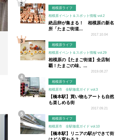
相模原ライフ
相模原イベント＆スポット情報 vol.2
絶品卵が集まる！ 相模原の新名
所「たまご街道...
2017.10.04
相模原ライフ
相模原イベント＆スポット情報 vol.29
相模原の【たまご街道】全店制
覇！たまごの味、...
2019.08.27
相模原ライフ
相模原市 全駅徹底ガイド vol.3
【橋本駅】買い物もアートも自然
も楽しめる街
2017.09.21
相模原ライフ
相模原市 全駅徹底ガイド vol.10
【橋本駅】リニアの駅ができて街
はどう変わる？