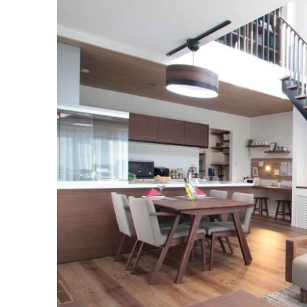
ル
マ
ガ
ジ
ン