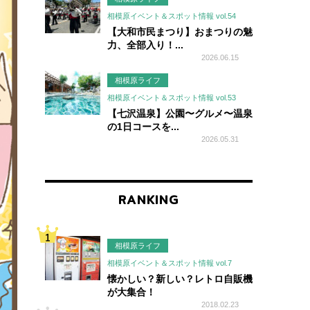
相模原イベント＆スポット情報 vol.54
【大和市民まつり】おまつりの魅
力、全部入り！...
2026.06.15
相模原ライフ
相模原イベント＆スポット情報 vol.53
【七沢温泉】公園〜グルメ〜温泉
の1日コースを...
2026.05.31
RANKING
相模原ライフ
相模原イベント＆スポット情報 vol.7
懐かしい？新しい？レトロ自販機
が大集合！
2018.02.23