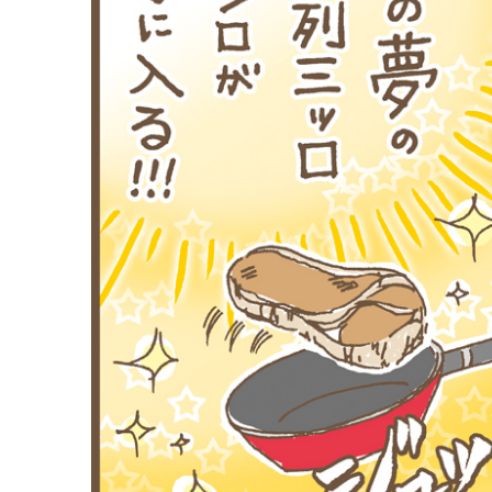
ル
マ
ガ
ジ
ン