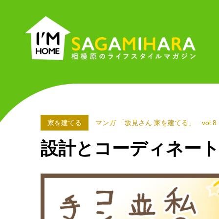
I'M
HOME
SAGAMIHARA
相
模
原
の
家を建てる
マンガ 「坂見さん 家を建てる」 vol.8
ラ
設計とコーディネー
イ
フ
ス
タ
イ