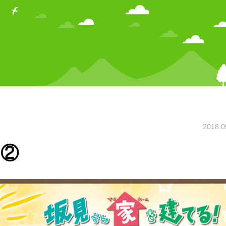
2018.0
ト②