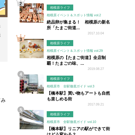
相模原ライフ
相模原イベント＆スポット情報 vol.2
絶品卵が集まる！ 相模原の新名
好
所「たまご街道...
2017.10.04
損
相模原ライフ
相模原イベント＆スポット情報 vol.29
相模原の【たまご街道】全店制
覇！たまごの味、...
2019.08.27
相模原ライフ
相模原市 全駅徹底ガイド vol.3
【橋本駅】買い物もアートも自然
も楽しめる街
てみ
2017.09.21
相模原ライフ
相模原市 全駅徹底ガイド vol.10
【橋本駅】リニアの駅ができて街
はどう変わる？