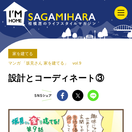
I'M
HOME
SAGAMIHARA
相
模
原
家を建てる
の
マンガ 「坂見さん 家を建てる」 vol.9
ラ
設計とコーディネート③
イ
フ
ス
タ
イ
ル