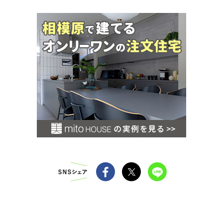
お
す
す
め
情
報