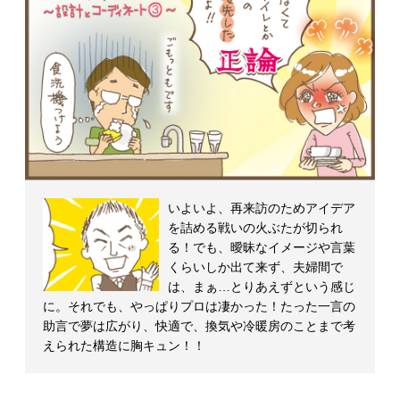
マ
ガ
ジ
ン
いよいよ、再来訪のためアイデア
を詰める戦いの火ぶたが切られ
る！でも、曖昧なイメージや言葉
くらいしか出て来ず、夫婦間で
は、まぁ…とりあえずという感じ
に。それでも、やっぱりプロは凄かった！たった一言の
助言で夢は広がり、快適で、換気や冷暖房のことまで考
えられた構造に胸キュン！！