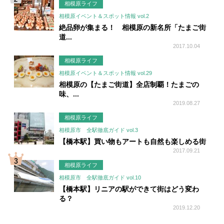
相模原ライフ
相模原イベント＆スポット情報 vol.2
絶品卵が集まる！ 相模原の新名所「たまご街
道...
2017.10.04
相模原ライフ
相模原イベント＆スポット情報 vol.29
相模原の【たまご街道】全店制覇！たまごの
味、...
2019.08.27
相模原ライフ
相模原市 全駅徹底ガイド vol.3
【橋本駅】買い物もアートも自然も楽しめる街
2017.09.21
相模原ライフ
相模原市 全駅徹底ガイド vol.10
【橋本駅】リニアの駅ができて街はどう変わ
る？
2019.12.20