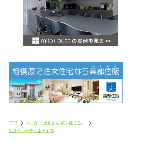
め
情
報
TOP
マンガ 「坂見さん 家を建てる」
設計とコーディネート③