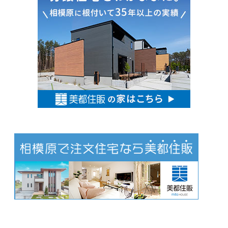
す
す
め
情
報