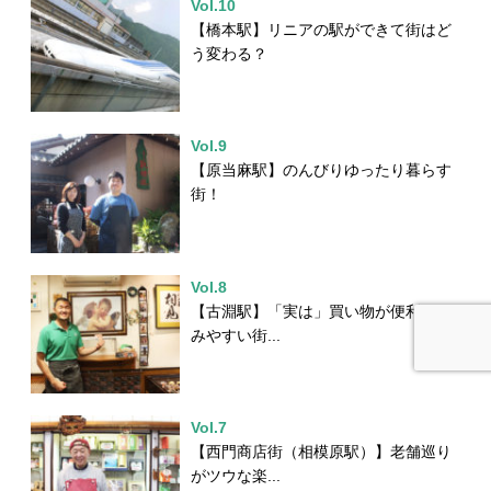
Vol.10
【橋本駅】リニアの駅ができて街はど
う変わる？
Vol.9
【原当麻駅】のんびりゆったり暮らす
街！
Vol.8
【古淵駅】「実は」買い物が便利で住
みやすい街...
Vol.7
【西門商店街（相模原駅）】老舗巡り
がツウな楽...