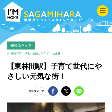
I'M
HOME
SAGAMIHARA
相
模
原
相模原ライフ
の
相模原市 全駅徹底ガイド vol.6
ラ
【東林間駅】子育て世代にや
イ
さしい元気な街！
フ
ス
タ
イ
ル