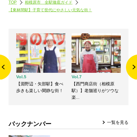
TOP
相模原市 全駅徹底ガイド
【東林間駅】子育て世代にやさしい元気な街！
Vol.5
Vol.7
【淵野辺・矢部駅】食べ
【西門商店街（相模原
歩きも楽しい閑静な街！
駅）】老舗巡りがツウな
楽...
一覧を見る
バックナンバー