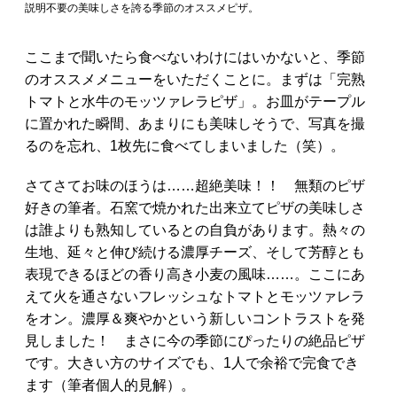
説明不要の美味しさを誇る季節のオススメピザ。
ここまで聞いたら食べないわけにはいかないと、季節
のオススメメニューをいただくことに。まずは「完熟
トマトと水牛のモッツァレラピザ」。お皿がテープル
に置かれた瞬間、あまりにも美味しそうで、写真を撮
るのを忘れ、1枚先に食べてしまいました（笑）。
さてさてお味のほうは……超絶美味！！ 無類のピザ
好きの筆者。石窯で焼かれた出来立てピザの美味しさ
は誰よりも熟知しているとの自負があります。熱々の
生地、延々と伸び続ける濃厚チーズ、そして芳醇とも
表現できるほどの香り高き小麦の風味……。ここにあ
えて火を通さないフレッシュなトマトとモッツァレラ
をオン。濃厚＆爽やかという新しいコントラストを発
見しました！ まさに今の季節にぴったりの絶品ピザ
です。大きい方のサイズでも、1人で余裕で完食でき
ます（筆者個人的見解）。