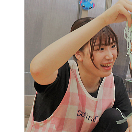
ル
マ
ガ
ジ
ン