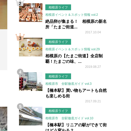
相模原ライフ
相模原イベント＆スポット情報 vol.2
絶品卵が集まる！ 相模原の新名
所「たまご街道...
2017.10.04
相模原ライフ
相模原イベント＆スポット情報 vol.29
相模原の【たまご街道】全店制
覇！たまごの味、...
2019.08.27
相模原ライフ
相模原市 全駅徹底ガイド vol.3
【橋本駅】買い物もアートも自然
も楽しめる街
2017.09.21
相模原ライフ
相模原市 全駅徹底ガイド vol.10
【橋本駅】リニアの駅ができて街
はどう変わる？