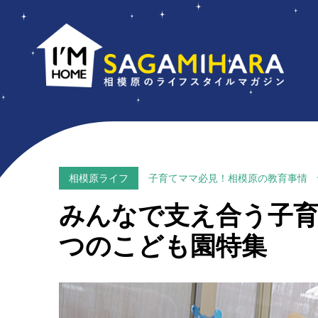
I'M
HOME
SAGAMIHARA
相
模
原
の
相模原ライフ
子育てママ必見！相模原の教育事情 vo
ラ
みんなで支え合う子育
イ
フ
つのこども園特集
ス
タ
イ