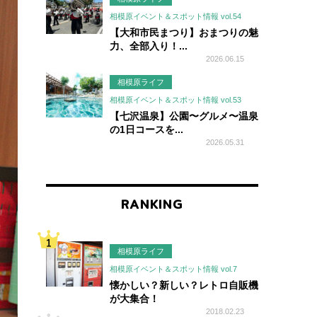
相模原イベント＆スポット情報 vol.54
【大和市民まつり】おまつりの魅
力、全部入り！...
2026.06.15
相模原ライフ
相模原イベント＆スポット情報 vol.53
【七沢温泉】公園〜グルメ〜温泉
の1日コースを...
2026.05.31
RANKING
相模原ライフ
相模原イベント＆スポット情報 vol.7
懐かしい？新しい？レトロ自販機
が大集合！
2018.02.23